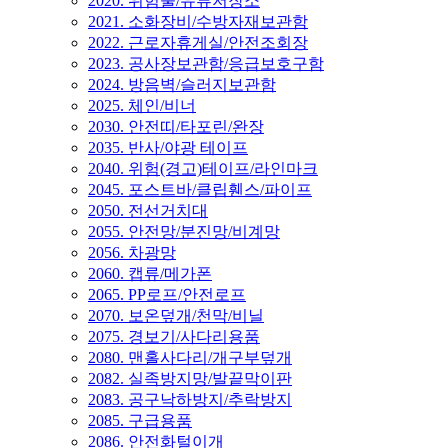
2020. 위험물/유류저장소
2021. 소화장비/수방자재보관함
2022. 근로자휴게실/안전조회장
2023. 공사장보관함/응급보호구함
2024. 방음벽/슬러지보관함
2025. 체인/비너
2030. 안전띠/타포린/완장
2035. 반사/야광 테이프
2040. 위험(경고)테이프/라인마크
2045. 포스트바/클립휀스/파이프
2050. 전선거치대
2055. 안전망/분진망/비계망
2056. 차광망
2060. 캡류/메가폰
2065. PP로프/안전로프
2070. 보온덮개/천막/비닐
2075. 경보기/사다리용품
2080. 맨홀사다리/개구부덮개
2082. 실족방지망/발끝막이판
2083. 공구낙하방지/추락방지
2085. 구급용품
2086. 안전화털이개