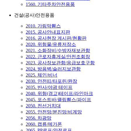
1560. 기타주차안전용품
건설(공사)안전용품
2010. 가림막휀스
2015. 공사안내표지판
2016. 공사현장 게시판/현황판
2020. 위험물/유류저장소
2021. 소화장비/수방자재보관함
2022. 근로자휴게실/안전조회장
2023. 공사장보관함/응급보호구함
2024. 방음벽/슬러지보관함
2025. 체인/비너
2030. 안전띠/타포린/완장
2035. 반사/야광 테이프
2040. 위험(경고)테이프/라인마크
2045. 포스트바/클립휀스/파이프
2050. 전선거치대
2055. 안전망/분진망/비계망
2056. 차광망
2060. 캡류/메가폰
2065. PP로프/안전로프