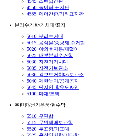
4545. 스텐입간판
4550. 놀이터 표지판
4555. 에어간판/기타표지판
분리수거함/거치대/표지
5010. 분리수거대
5015. 음식물/종량제 수거함
5020. 야외휴지통/재떨이
5025. 내부분리수거함
5030. 자전거거치대
5035. 자전거보관소
5036. 킥보드거치대/보관소
5040. 제한높이/공개공지
5045. 단지안내/유도싸인
5100. 마대/톤백
우편함/선거용품/현수막
5510. 우편함
5515. 무인택배보관함
5520. 투표함/기표대
5525. 옥상열쇠함/기타함