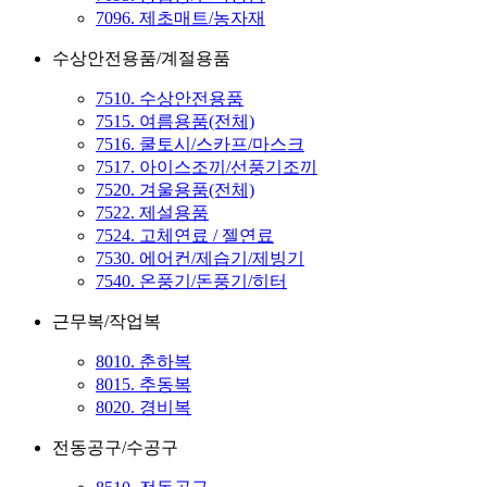
7096. 제초매트/농자재
수상안전용품/계절용품
7510. 수상안전용품
7515. 여름용품(전체)
7516. 쿨토시/스카프/마스크
7517. 아이스조끼/선풍기조끼
7520. 겨울용품(전체)
7522. 제설용품
7524. 고체연료 / 젤연료
7530. 에어컨/제습기/제빙기
7540. 온풍기/돈풍기/히터
근무복/작업복
8010. 춘하복
8015. 추동복
8020. 경비복
전동공구/수공구