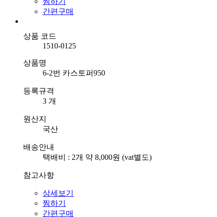
찜하기
간편구매
상품 코드
1510-0125
상품명
6-2번 카스토퍼950
등록규격
3 개
원산지
국산
배송안내
택배비 : 2개 약 8,000원 (vat별도)
참고사항
상세보기
찜하기
간편구매