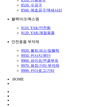
8510. 전동공구
8520. 수공구
8560. 예초공구/액세서리
블랙야크/웍스원
9110. YAK/안전화
9120. YAK/계절용품
안전용품 부자재
9920. 볼트/피스/칼블럭
9950. 반사지/원단
9960. 파이프/연결부속
9970. 용접/기타 부자재
9999. 카다로그/기타
HOME