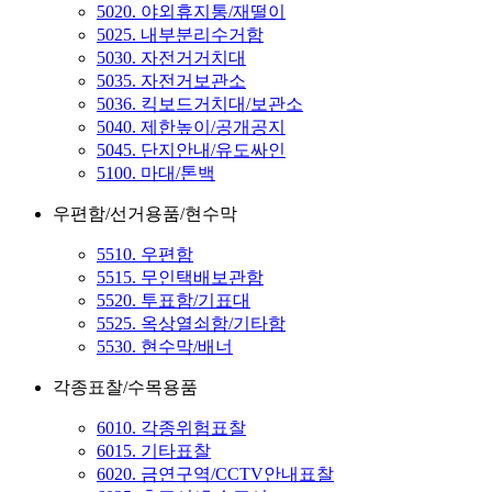
5020. 야외휴지통/재떨이
5025. 내부분리수거함
5030. 자전거거치대
5035. 자전거보관소
5036. 킥보드거치대/보관소
5040. 제한높이/공개공지
5045. 단지안내/유도싸인
5100. 마대/톤백
우편함/선거용품/현수막
5510. 우편함
5515. 무인택배보관함
5520. 투표함/기표대
5525. 옥상열쇠함/기타함
5530. 현수막/배너
각종표찰/수목용품
6010. 각종위험표찰
6015. 기타표찰
6020. 금연구역/CCTV안내표찰