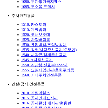
1090. 무단횡단금지휀스
1095. 무소음 트렌치
주차안전용품
1510. 카스토퍼
1515. 데크범퍼
1520. 코너보호대
1525. 차량버팀목
1530. 유압받침/코일받침대
1535. 원형/사각주차금지(오뚜기)
1540. 사각콘/철재주차금지
1545. A자주차금지
1550. 경광봉/신호봉/삼각대
1555. 요일제입간판/출차주의등
1560. 기타주차안전용품
건설(공사)안전용품
2010. 가림막휀스
2015. 공사안내표지판
2016. 공사현장 게시판/현황판