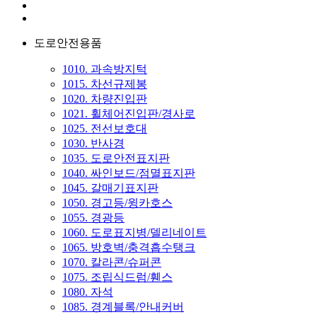
도로안전용품
1010. 과속방지턱
1015. 차선규제봉
1020. 차량진입판
1021. 휠체어진입판/경사로
1025. 전선보호대
1030. 반사경
1035. 도로안전표지판
1040. 싸인보드/점멸표지판
1045. 갈매기표지판
1050. 경고등/윙카호스
1055. 경광등
1060. 도로표지병/델리네이트
1065. 방호벽/충격흡수탱크
1070. 칼라콘/슈퍼콘
1075. 조립식드럼/휀스
1080. 자석
1085. 경계블록/안내커버