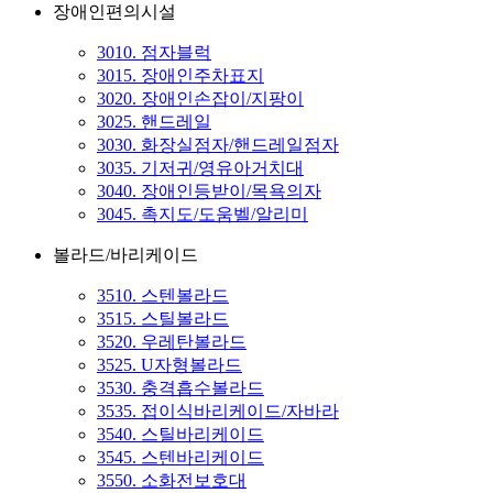
장애인편의시설
3010. 점자블럭
3015. 장애인주차표지
3020. 장애인손잡이/지팡이
3025. 핸드레일
3030. 화장실점자/핸드레일점자
3035. 기저귀/영유아거치대
3040. 장애인등받이/목욕의자
3045. 촉지도/도움벨/알리미
볼라드/바리케이드
3510. 스텐볼라드
3515. 스틸볼라드
3520. 우레탄볼라드
3525. U자형볼라드
3530. 충격흡수볼라드
3535. 접이식바리케이드/자바라
3540. 스틸바리케이드
3545. 스텐바리케이드
3550. 소화전보호대