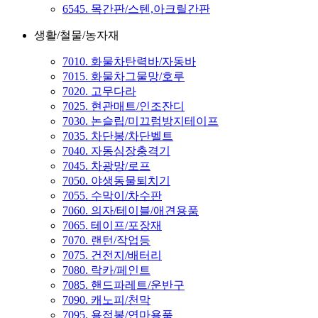
6545. 목간판/스텐,아크릴간판
생활/철물/농자재
7010. 화물차탄력바/자동바
7015. 화물차그물망/호루
7020. 고무다라
7025. 현관매트/인조잔디
7030. 논슬립/미끄럼방지테이프
7035. 차단봉/차단벨트
7040. 자동심장충격기
7045. 차광망/로프
7050. 야생동물퇴치기
7055. 수막이/차수판
7060. 의자/테이블/애견용품
7065. 테이프/포장재
7070. 랜턴/작업등
7075. 건전지/배터리
7080. 락카/페인트
7085. 핸드파레트/운반구
7090. 캐노피/천막
7095. 용접봉/연마용품