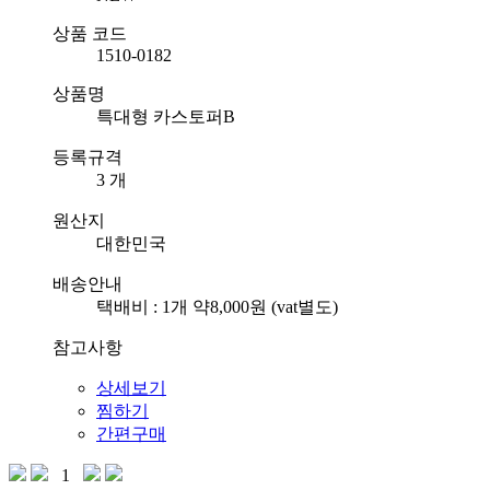
상품 코드
1510-0182
상품명
특대형 카스토퍼B
등록규격
3 개
원산지
대한민국
배송안내
택배비 : 1개 약8,000원 (vat별도)
참고사항
상세보기
찜하기
간편구매
1