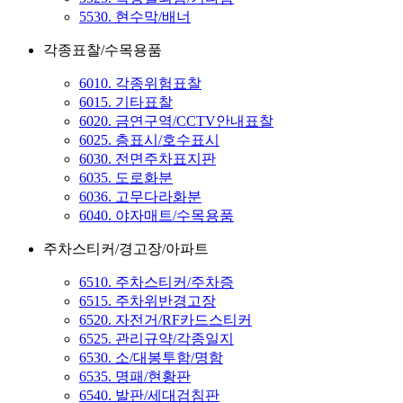
5530. 현수막/배너
각종표찰/수목용품
6010. 각종위험표찰
6015. 기타표찰
6020. 금연구역/CCTV안내표찰
6025. 층표시/호수표시
6030. 전면주차표지판
6035. 도로화분
6036. 고무다라화분
6040. 야자매트/수목용품
주차스티커/경고장/아파트
6510. 주차스티커/주차증
6515. 주차위반경고장
6520. 자전거/RF카드스티커
6525. 관리규약/각종일지
6530. 소/대봉투함/명함
6535. 명패/현황판
6540. 발판/세대검침판