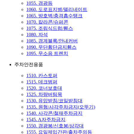
1055. 경광등
1060. 도로표지병/델리네이트
1065. 방호벽/충격흡수탱크
1070. 칼라콘/슈퍼콘
1075. 조립식드럼/휀스
1080. 자석
1085. 경계블록/안내커버
1090. 무단횡단금지휀스
1095. 무소음 트렌치
주차안전용품
1510. 카스토퍼
1515. 데크범퍼
1520. 코너보호대
1525. 차량버팀목
1530. 유압받침/코일받침대
1535. 원형/사각주차금지(오뚜기)
1540. 사각콘/철재주차금지
1545. A자주차금지
1550. 경광봉/신호봉/삼각대
1555. 요일제입간판/출차주의등