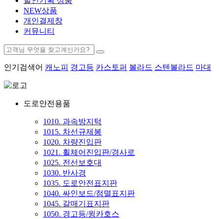
할인기획 상품
NEW상품
개인결제창
커뮤니티
인기검색어
캐노피
경고등
카스토퍼
볼라드
스텐볼라드
마대
도로안전용품
1010. 과속방지턱
1015. 차선규제봉
1020. 차량진입판
1021. 휠체어진입판/경사로
1025. 전선보호대
1030. 반사경
1035. 도로안전표지판
1040. 싸인보드/점멸표지판
1045. 갈매기표지판
1050. 경고등/윙카호스