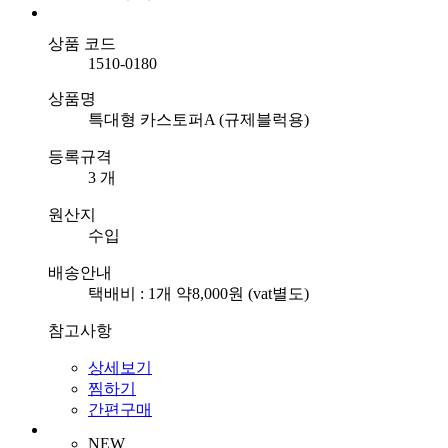
상품 코드
1510-0180
상품명
특대형 카스토퍼A (규제블럭용)
등록규격
3 개
원산지
수입
배송안내
택배비 : 1개 약8,000원 (vat별도)
참고사항
상세보기
찜하기
간편구매
NEW