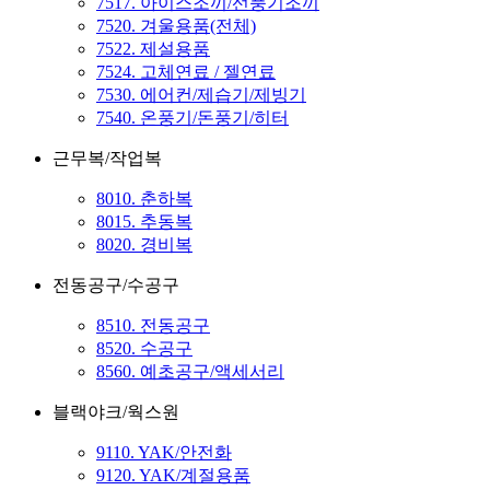
7517. 아이스조끼/선풍기조끼
7520. 겨울용품(전체)
7522. 제설용품
7524. 고체연료 / 젤연료
7530. 에어컨/제습기/제빙기
7540. 온풍기/돈풍기/히터
근무복/작업복
8010. 춘하복
8015. 추동복
8020. 경비복
전동공구/수공구
8510. 전동공구
8520. 수공구
8560. 예초공구/액세서리
블랙야크/웍스원
9110. YAK/안전화
9120. YAK/계절용품