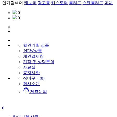
인기검색어
캐노피
경고등
카스토퍼
볼라드
스텐볼라드
마대
0
0
할인기획
상품
NEW상품
개인결제창
견적 및 상담문의
자료실
공지사항
장바구니(0)
회사소개
support_agent
제휴문의
0