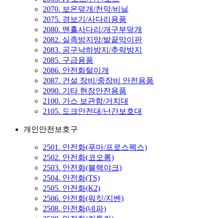
2070. 보온덮개/천막/비닐
2075. 경보기/사다리용품
2080. 맨홀사다리/개구부덮개
2082. 실족방지망/발끝막이판
2083. 공구낙하방지/추락방지
2085. 구급용품
2086. 안전화털이개
2087. 건설 장비/중장비 안전용품
2090. 기타 현장안전용품
2100. 가스 보관함/거치대
2105. 도크안전대/난간보호대
개인안전보호구
2501. 안전화(푸마/프로스펙스)
2502. 안전화(코오롱)
2503. 안전화(블랙야크)
2504. 안전화(TS)
2505. 안전화(K2)
2506. 안전화(워킷/지벤)
2508. 안전화(네파)