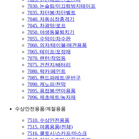
7030. 논슬립/미끄럼방지테이프
7035. 차단봉/차단벨트
7040. 자동심장충격기
7045. 차광망/로프
7050. 야생동물퇴치기
7055. 수막이/차수판
7060. 의자/테이블/애견용품
7065. 테이프/포장재
7070. 랜턴/작업등
7075. 건전지/배터리
7080. 락카/페인트
7085. 핸드파레트/운반구
7090. 캐노피/천막
7095. 용접봉/연마용품
7096. 제초매트/농자재
수상안전용품/계절용품
7510. 수상안전용품
7515. 여름용품(전체)
7516. 쿨토시/스카프/마스크