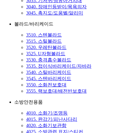
3035. 기저귀/영유아거치대
3040. 장애인등받이/목욕의자
3045. 촉지도/도움벨/알리미
볼라드/바리케이드
3510. 스텐볼라드
3515. 스틸볼라드
3520. 우레탄볼라드
3525. U자형볼라드
3530. 충격흡수볼라드
3535. 접이식바리케이드/자바라
3540. 스틸바리케이드
3545. 스텐바리케이드
3550. 소화전보호대
3555. 랙보호대/배전반보호대
소방안전용품
4010. 소화기/조명등
4015. 완강기/피난사다리
4020. 소화기보관함
4025. 소방관련 표지/스티커