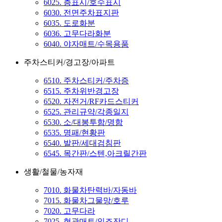
6025. 층표시/호수표시
6030. 전면주차표지판
6035. 도로화분
6036. 고무다라화분
6040. 야자매트/수목용품
주차스티커/경고장/아파트
6510. 주차스티커/주차증
6515. 주차위반경고장
6520. 자전거/RF카드스티커
6525. 관리규약/각종일지
6530. 소/대봉투함/명함
6535. 명패/현황판
6540. 발판/세대검침판
6545. 목간판/스텐,아크릴간판
생활/철물/농자재
7010. 화물차탄력바/자동바
7015. 화물차그물망/호루
7020. 고무다라
7025. 현관매트/인조잔디