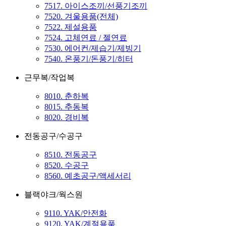
7517. 아이스조끼/선풍기조끼
7520. 겨울용품(전체)
7522. 제설용품
7524. 고체연료 / 젤연료
7530. 에어컨/제습기/제빙기
7540. 온풍기/돈풍기/히터
근무복/작업복
8010. 춘하복
8015. 추동복
8020. 경비복
전동공구/수공구
8510. 전동공구
8520. 수공구
8560. 예초공구/액세서리
블랙야크/웍스원
9110. YAK/안전화
9120. YAK/계절용품