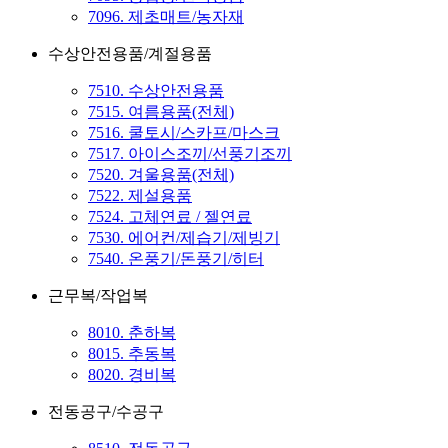
7096. 제초매트/농자재
수상안전용품/계절용품
7510. 수상안전용품
7515. 여름용품(전체)
7516. 쿨토시/스카프/마스크
7517. 아이스조끼/선풍기조끼
7520. 겨울용품(전체)
7522. 제설용품
7524. 고체연료 / 젤연료
7530. 에어컨/제습기/제빙기
7540. 온풍기/돈풍기/히터
근무복/작업복
8010. 춘하복
8015. 추동복
8020. 경비복
전동공구/수공구