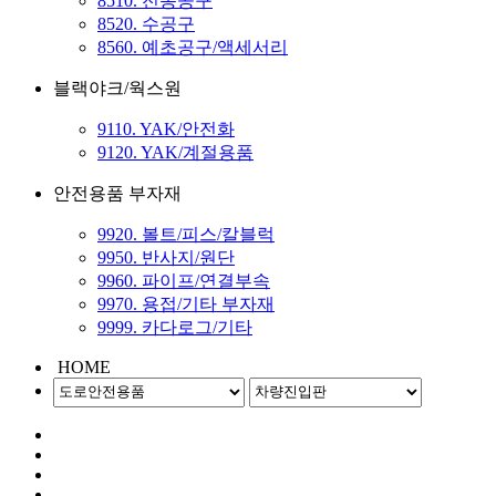
8510. 전동공구
8520. 수공구
8560. 예초공구/액세서리
블랙야크/웍스원
9110. YAK/안전화
9120. YAK/계절용품
안전용품 부자재
9920. 볼트/피스/칼블럭
9950. 반사지/원단
9960. 파이프/연결부속
9970. 용접/기타 부자재
9999. 카다로그/기타
HOME