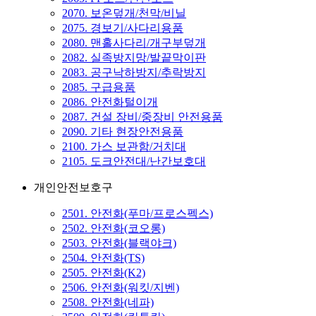
2070. 보온덮개/천막/비닐
2075. 경보기/사다리용품
2080. 맨홀사다리/개구부덮개
2082. 실족방지망/발끝막이판
2083. 공구낙하방지/추락방지
2085. 구급용품
2086. 안전화털이개
2087. 건설 장비/중장비 안전용품
2090. 기타 현장안전용품
2100. 가스 보관함/거치대
2105. 도크안전대/난간보호대
개인안전보호구
2501. 안전화(푸마/프로스펙스)
2502. 안전화(코오롱)
2503. 안전화(블랙야크)
2504. 안전화(TS)
2505. 안전화(K2)
2506. 안전화(워킷/지벤)
2508. 안전화(네파)