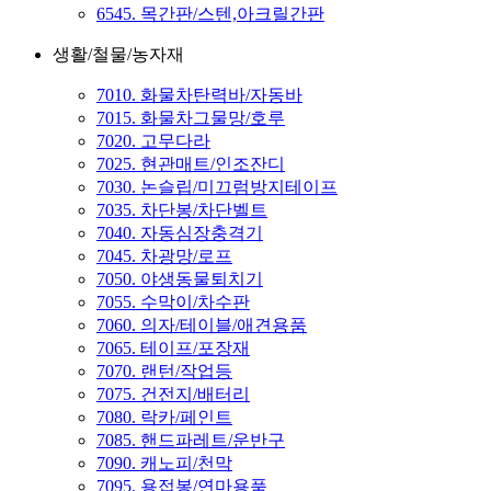
6545. 목간판/스텐,아크릴간판
생활/철물/농자재
7010. 화물차탄력바/자동바
7015. 화물차그물망/호루
7020. 고무다라
7025. 현관매트/인조잔디
7030. 논슬립/미끄럼방지테이프
7035. 차단봉/차단벨트
7040. 자동심장충격기
7045. 차광망/로프
7050. 야생동물퇴치기
7055. 수막이/차수판
7060. 의자/테이블/애견용품
7065. 테이프/포장재
7070. 랜턴/작업등
7075. 건전지/배터리
7080. 락카/페인트
7085. 핸드파레트/운반구
7090. 캐노피/천막
7095. 용접봉/연마용품