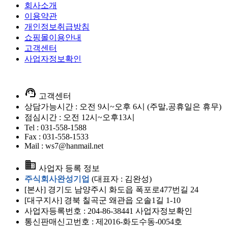
회사소개
이용약관
개인정보취급방침
쇼핑몰이용안내
고객센터
사업자정보확인
support_agent
고객센터
상담가능시간 : 오전 9시~오후 6시 (주말,공휴일은 휴무)
점심시간 : 오전 12시~오후13시
Tel : 031-558-1588
Fax : 031-558-1533
Mail : ws7@hanmail.net
business
사업자 등록 정보
주식회사완성기업
(대표자 : 김완성)
[본사] 경기도 남양주시 화도읍 폭포로477번길 24
[대구지사] 경북 칠곡군 왜관읍 오솔1길 1-10
사업자등록번호 : 204-86-38441
사업자정보확인
통신판매신고번호 : 제2016-화도수동-0054호