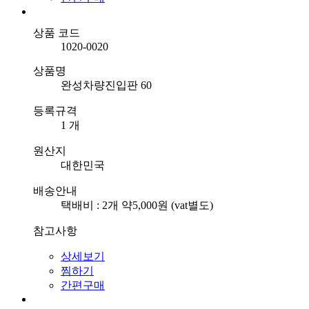
상품 코드
1020-0020
상품명
완성차량진입판 60
등록규격
1 개
원산지
대한민국
배송안내
택배비 : 2개 약5,000원 (vat별도)
참고사항
상세보기
찜하기
간편구매