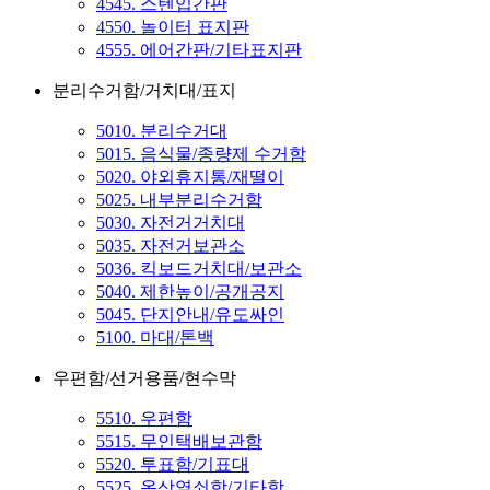
4545. 스텐입간판
4550. 놀이터 표지판
4555. 에어간판/기타표지판
분리수거함/거치대/표지
5010. 분리수거대
5015. 음식물/종량제 수거함
5020. 야외휴지통/재떨이
5025. 내부분리수거함
5030. 자전거거치대
5035. 자전거보관소
5036. 킥보드거치대/보관소
5040. 제한높이/공개공지
5045. 단지안내/유도싸인
5100. 마대/톤백
우편함/선거용품/현수막
5510. 우편함
5515. 무인택배보관함
5520. 투표함/기표대
5525. 옥상열쇠함/기타함