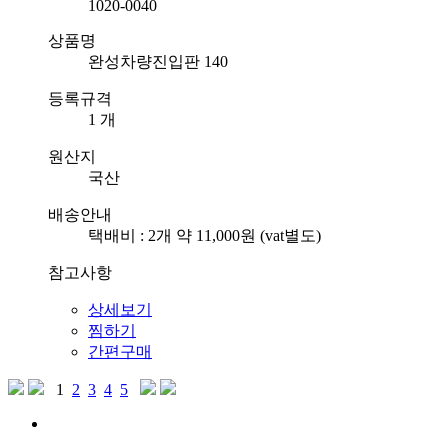
1020-0040
상품명
완성차량진입판 140
등록규격
1 개
원산지
국산
배송안내
택배비 : 2개 약 11,000원 (vat별도)
참고사항
상세보기
찜하기
간편구매
1
2
3
4
5