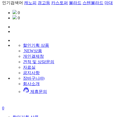
인기검색어
캐노피
경고등
카스토퍼
볼라드
스텐볼라드
마대
0
0
할인기획
상품
NEW상품
개인결제창
견적 및 상담문의
자료실
공지사항
장바구니(0)
회사소개
support_agent
제휴문의
0