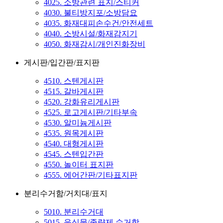
4025. 소방관련 표지/스티커
4030. 불티방지포/소방담요
4035. 화재대피손수건/안전세트
4040. 소방시설/화재감지기
4050. 화재감시/개인진화장비
게시판/입간판/표지판
4510. 스텐게시판
4515. 갈바게시판
4520. 강화유리게시판
4525. 로고게시판/기타부속
4530. 알미늄게시판
4535. 원목게시판
4540. 대형게시판
4545. 스텐입간판
4550. 놀이터 표지판
4555. 에어간판/기타표지판
분리수거함/거치대/표지
5010. 분리수거대
5015. 음식물/종량제 수거함