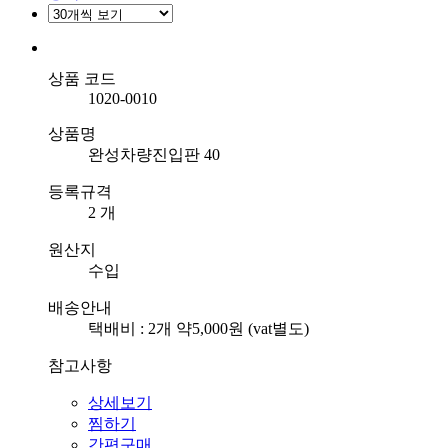
상품 코드
1020-0010
상품명
완성차량진입판 40
등록규격
2 개
원산지
수입
배송안내
택배비 : 2개 약5,000원 (vat별도)
참고사항
상세보기
찜하기
간편구매