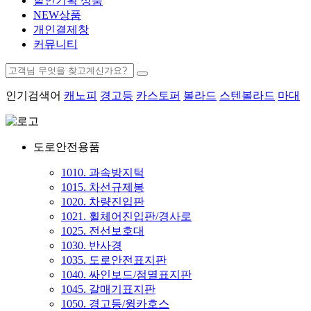
할인기획 상품
NEW상품
개인결제창
커뮤니티
인기검색어
캐노피
경고등
카스토퍼
볼라드
스텐볼라드
마대
도로안전용품
1010. 과속방지턱
1015. 차선규제봉
1020. 차량진입판
1021. 휠체어진입판/경사로
1025. 전선보호대
1030. 반사경
1035. 도로안전표지판
1040. 싸인보드/점멸표지판
1045. 갈매기표지판
1050. 경고등/윙카호스