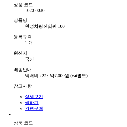
상품 코드
1020-0030
상품명
완성차량진입판 100
등록규격
1 개
원산지
국산
배송안내
택배비 : 2개 약7,000원 (vat별도)
참고사항
상세보기
찜하기
간편구매
상품 코드