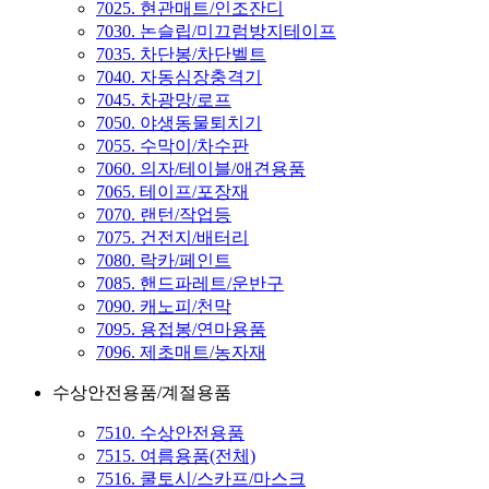
7025. 현관매트/인조잔디
7030. 논슬립/미끄럼방지테이프
7035. 차단봉/차단벨트
7040. 자동심장충격기
7045. 차광망/로프
7050. 야생동물퇴치기
7055. 수막이/차수판
7060. 의자/테이블/애견용품
7065. 테이프/포장재
7070. 랜턴/작업등
7075. 건전지/배터리
7080. 락카/페인트
7085. 핸드파레트/운반구
7090. 캐노피/천막
7095. 용접봉/연마용품
7096. 제초매트/농자재
수상안전용품/계절용품
7510. 수상안전용품
7515. 여름용품(전체)
7516. 쿨토시/스카프/마스크