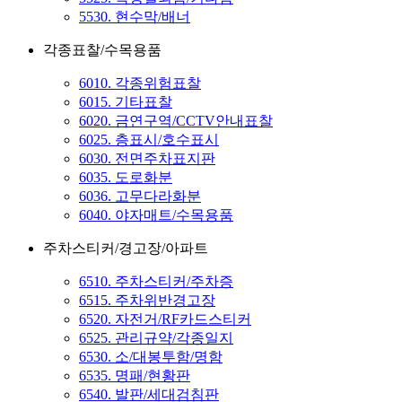
5530. 현수막/배너
각종표찰/수목용품
6010. 각종위험표찰
6015. 기타표찰
6020. 금연구역/CCTV안내표찰
6025. 층표시/호수표시
6030. 전면주차표지판
6035. 도로화분
6036. 고무다라화분
6040. 야자매트/수목용품
주차스티커/경고장/아파트
6510. 주차스티커/주차증
6515. 주차위반경고장
6520. 자전거/RF카드스티커
6525. 관리규약/각종일지
6530. 소/대봉투함/명함
6535. 명패/현황판
6540. 발판/세대검침판