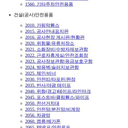
1560. 기타주차안전용품
건설(공사)안전용품
2010. 가림막휀스
2015. 공사안내표지판
2016. 공사현장 게시판/현황판
2020. 위험물/유류저장소
2021. 소화장비/수방자재보관함
2022. 근로자휴게실/안전조회장
2023. 공사장보관함/응급보호구함
2024. 방음벽/슬러지보관함
2025. 체인/비너
2030. 안전띠/타포린/완장
2035. 반사/야광 테이프
2040. 위험(경고)테이프/라인마크
2045. 포스트바/클립휀스/파이프
2050. 전선거치대
2055. 안전망/분진망/비계망
2056. 차광망
2060. 캡류/메가폰
2065. PP로프/안전로프