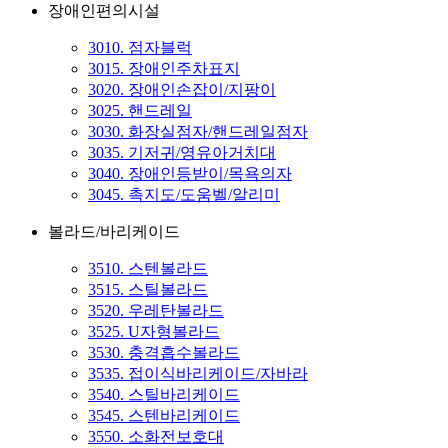
장애인편의시설
3010. 점자블럭
3015. 장애인주차표지
3020. 장애인손잡이/지팡이
3025. 핸드레일
3030. 화장실점자/핸드레일점자
3035. 기저귀/영유아거치대
3040. 장애인등받이/목욕의자
3045. 촉지도/도움벨/알리미
볼라드/바리케이드
3510. 스텐볼라드
3515. 스틸볼라드
3520. 우레탄볼라드
3525. U자형볼라드
3530. 충격흡수볼라드
3535. 접이식바리케이드/자바라
3540. 스틸바리케이드
3545. 스텐바리케이드
3550. 소화전보호대