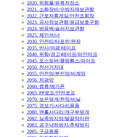
2020. 위험물/유류저장소
2021. 소화장비/수방자재보관함
2022. 근로자휴게실/안전조회장
2023. 공사장보관함/응급보호구함
2024. 방음벽/슬러지보관함
2025. 체인/비너
2030. 안전띠/타포린/완장
2035. 반사/야광 테이프
2040. 위험(경고)테이프/라인마크
2045. 포스트바/클립휀스/파이프
2050. 전선거치대
2055. 안전망/분진망/비계망
2056. 차광망
2060. 캡류/메가폰
2065. PP로프/안전로프
2070. 보온덮개/천막/비닐
2075. 경보기/사다리용품
2080. 맨홀사다리/개구부덮개
2082. 실족방지망/발끝막이판
2083. 공구낙하방지/추락방지
2085. 구급용품