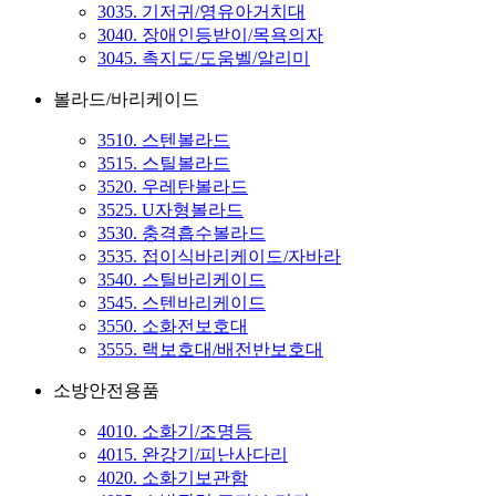
3035. 기저귀/영유아거치대
3040. 장애인등받이/목욕의자
3045. 촉지도/도움벨/알리미
볼라드/바리케이드
3510. 스텐볼라드
3515. 스틸볼라드
3520. 우레탄볼라드
3525. U자형볼라드
3530. 충격흡수볼라드
3535. 접이식바리케이드/자바라
3540. 스틸바리케이드
3545. 스텐바리케이드
3550. 소화전보호대
3555. 랙보호대/배전반보호대
소방안전용품
4010. 소화기/조명등
4015. 완강기/피난사다리
4020. 소화기보관함