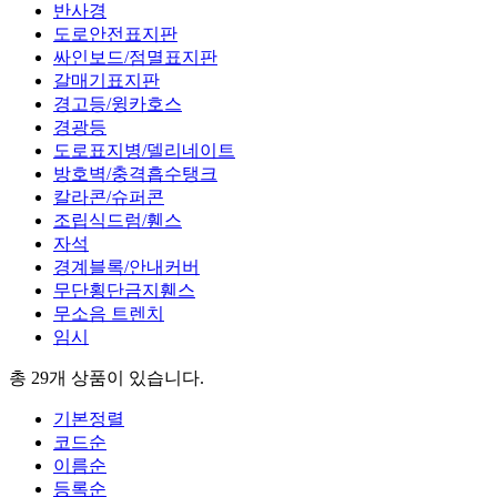
반사경
도로안전표지판
싸인보드/점멸표지판
갈매기표지판
경고등/윙카호스
경광등
도로표지병/델리네이트
방호벽/충격흡수탱크
칼라콘/슈퍼콘
조립식드럼/휀스
자석
경계블록/안내커버
무단횡단금지휀스
무소음 트렌치
임시
총 29개
상품이 있습니다.
기본정렬
코드순
이름순
등록순