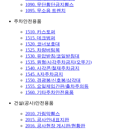
1090. 무단횡단금지휀스
1095. 무소음 트렌치
주차안전용품
1510. 카스토퍼
1515. 데크범퍼
1520. 코너보호대
1525. 차량버팀목
1530. 유압받침/코일받침대
1535. 원형/사각주차금지(오뚜기)
1540. 사각콘/철재주차금지
1545. A자주차금지
1550. 경광봉/신호봉/삼각대
1555. 요일제입간판/출차주의등
1560. 기타주차안전용품
건설(공사)안전용품
2010. 가림막휀스
2015. 공사안내표지판
2016. 공사현장 게시판/현황판