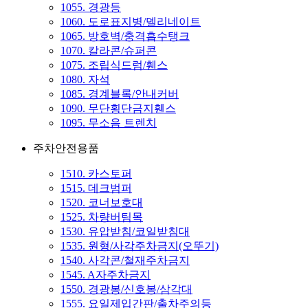
1055. 경광등
1060. 도로표지병/델리네이트
1065. 방호벽/충격흡수탱크
1070. 칼라콘/슈퍼콘
1075. 조립식드럼/휀스
1080. 자석
1085. 경계블록/안내커버
1090. 무단횡단금지휀스
1095. 무소음 트렌치
주차안전용품
1510. 카스토퍼
1515. 데크범퍼
1520. 코너보호대
1525. 차량버팀목
1530. 유압받침/코일받침대
1535. 원형/사각주차금지(오뚜기)
1540. 사각콘/철재주차금지
1545. A자주차금지
1550. 경광봉/신호봉/삼각대
1555. 요일제입간판/출차주의등