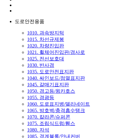
도로안전용품
1010. 과속방지턱
1015. 차선규제봉
1020. 차량진입판
1021. 휠체어진입판/경사로
1025. 전선보호대
1030. 반사경
1035. 도로안전표지판
1040. 싸인보드/점멸표지판
1045. 갈매기표지판
1050. 경고등/윙카호스
1055. 경광등
1060. 도로표지병/델리네이트
1065. 방호벽/충격흡수탱크
1070. 칼라콘/슈퍼콘
1075. 조립식드럼/휀스
1080. 자석
1085. 경계블록/안내커버