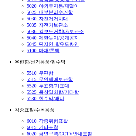
5020. 야외휴지통/재떨이
5025. 내부분리수거함
5030. 자전거거치대
5035. 자전거보관소
5036. 킥보드거치대/보관소
5040. 제한높이/공개공지
5045. 단지안내/유도싸인
5100. 마대/톤백
우편함/선거용품/현수막
5510. 우편함
5515. 무인택배보관함
5520. 투표함/기표대
5525. 옥상열쇠함/기타함
5530. 현수막/배너
각종표찰/수목용품
6010. 각종위험표찰
6015. 기타표찰
6020. 금연구역/CCTV안내표찰