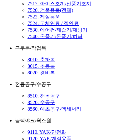
7517. 아이스조끼/선풍기조끼
7520. 겨울용품(전체)
7522. 제설용품
7524. 고체연료 / 젤연료
7530. 에어컨/제습기/제빙기
7540. 온풍기/돈풍기/히터
근무복/작업복
8010. 춘하복
8015. 추동복
8020. 경비복
전동공구/수공구
8510. 전동공구
8520. 수공구
8560. 예초공구/액세서리
블랙야크/웍스원
9110. YAK/안전화
9120. YAK/계절용품