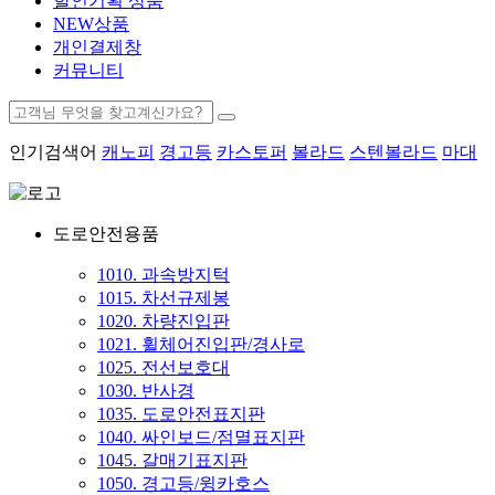
할인기획 상품
NEW상품
개인결제창
커뮤니티
인기검색어
캐노피
경고등
카스토퍼
볼라드
스텐볼라드
마대
도로안전용품
1010. 과속방지턱
1015. 차선규제봉
1020. 차량진입판
1021. 휠체어진입판/경사로
1025. 전선보호대
1030. 반사경
1035. 도로안전표지판
1040. 싸인보드/점멸표지판
1045. 갈매기표지판
1050. 경고등/윙카호스