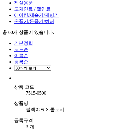
제설용품
고체연료 / 젤연료
에어컨/제습기/제빙기
온풍기/돈풍기/히터
총 60개
상품이 있습니다.
기본정렬
코드순
이름순
등록순
상품 코드
7515-0500
상품명
블랙야크 S-쿨토시
등록규격
3 개