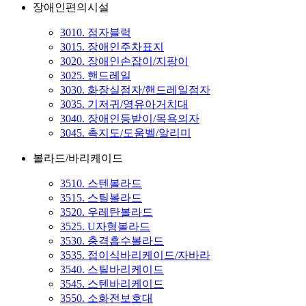
장애인편의시설
3010. 점자블럭
3015. 장애인주차표지
3020. 장애인손잡이/지팡이
3025. 핸드레일
3030. 화장실점자/핸드레일점자
3035. 기저귀/영유아거치대
3040. 장애인등받이/목욕의자
3045. 촉지도/도움벨/알리미
볼라드/바리케이드
3510. 스텐볼라드
3515. 스틸볼라드
3520. 우레탄볼라드
3525. U자형볼라드
3530. 충격흡수볼라드
3535. 접이식바리케이드/자바라
3540. 스틸바리케이드
3545. 스텐바리케이드
3550. 소화전보호대