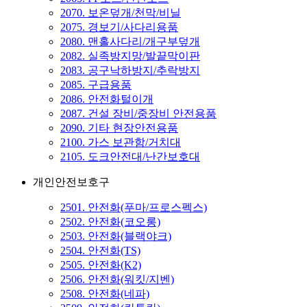
2070. 보온덮개/천막/비닐
2075. 경보기/사다리용품
2080. 맨홀사다리/개구부덮개
2082. 실족방지망/발끝막이판
2083. 공구낙하방지/추락방지
2085. 구급용품
2086. 안전화털이개
2087. 건설 장비/중장비 안전용품
2090. 기타 현장안전용품
2100. 가스 보관함/거치대
2105. 도크안전대/난간보호대
개인안전보호구
2501. 안전화(푸마/프로스펙스)
2502. 안전화(코오롱)
2503. 안전화(블랙야크)
2504. 안전화(TS)
2505. 안전화(K2)
2506. 안전화(워킷/지벤)
2508. 안전화(네파)