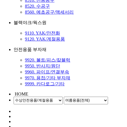
8510. 전동공구
8520. 수공구
8560. 예초공구/액세서리
블랙야크/웍스원
9110. YAK/안전화
9120. YAK/계절용품
안전용품 부자재
9920. 볼트/피스/칼블럭
9950. 반사지/원단
9960. 파이프/연결부속
9970. 용접/기타 부자재
9999. 카다로그/기타
HOME