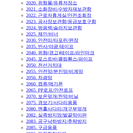
2020. 위험물/유류저장소
2021. 소화장비/수방자재보관함
2022. 근로자휴게실/안전조회장
2023. 공사장보관함/응급보호구함
2024. 방음벽/슬러지보관함
2025. 체인/비너
2030. 안전띠/타포린/완장
2035. 반사/야광 테이프
2040. 위험(경고)테이프/라인마크
2045. 포스트바/클립휀스/파이프
2050. 전선거치대
2055. 안전망/분진망/비계망
2056. 차광망
2060. 캡류/메가폰
2065. PP로프/안전로프
2070. 보온덮개/천막/비닐
2075. 경보기/사다리용품
2080. 맨홀사다리/개구부덮개
2082. 실족방지망/발끝막이판
2083. 공구낙하방지/추락방지
2085. 구급용품