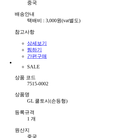
중국
배송안내
택배비 : 3,000원(vat별도)
참고사항
상세보기
찜하기
간편구매
SALE
상품 코드
7515-0002
상품명
GL 쿨토시(손등형)
등록규격
1 개
원산지
중국