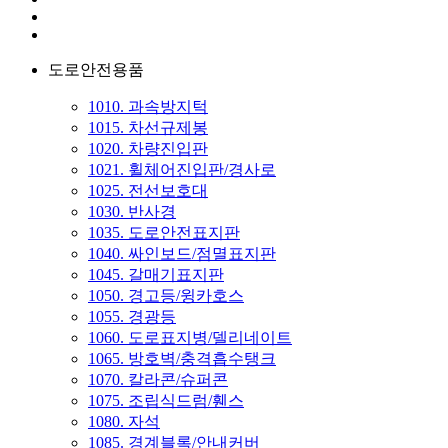
도로안전용품
1010. 과속방지턱
1015. 차선규제봉
1020. 차량진입판
1021. 휠체어진입판/경사로
1025. 전선보호대
1030. 반사경
1035. 도로안전표지판
1040. 싸인보드/점멸표지판
1045. 갈매기표지판
1050. 경고등/윙카호스
1055. 경광등
1060. 도로표지병/델리네이트
1065. 방호벽/충격흡수탱크
1070. 칼라콘/슈퍼콘
1075. 조립식드럼/휀스
1080. 자석
1085. 경계블록/안내커버