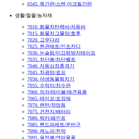
6545. 목간판/스텐,아크릴간판
생활/철물/농자재
7010. 화물차탄력바/자동바
7015. 화물차그물망/호루
7020. 고무다라
7025. 현관매트/인조잔디
7030. 논슬립/미끄럼방지테이프
7035. 차단봉/차단벨트
7040. 자동심장충격기
7045. 차광망/로프
7050. 야생동물퇴치기
7055. 수막이/차수판
7060. 의자/테이블/애견용품
7065. 테이프/포장재
7070. 랜턴/작업등
7075. 건전지/배터리
7080. 락카/페인트
7085. 핸드파레트/운반구
7090. 캐노피/천막
7095. 용접봉/연마용품