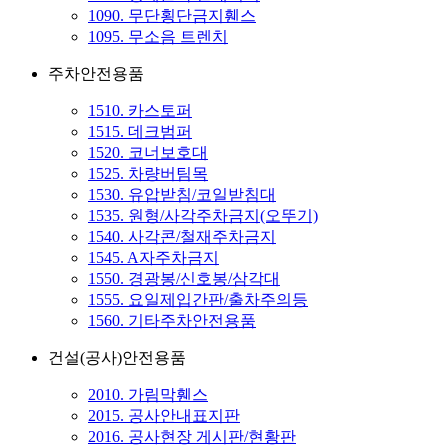
1090. 무단횡단금지휀스
1095. 무소음 트렌치
주차안전용품
1510. 카스토퍼
1515. 데크범퍼
1520. 코너보호대
1525. 차량버팀목
1530. 유압받침/코일받침대
1535. 원형/사각주차금지(오뚜기)
1540. 사각콘/철재주차금지
1545. A자주차금지
1550. 경광봉/신호봉/삼각대
1555. 요일제입간판/출차주의등
1560. 기타주차안전용품
건설(공사)안전용품
2010. 가림막휀스
2015. 공사안내표지판
2016. 공사현장 게시판/현황판