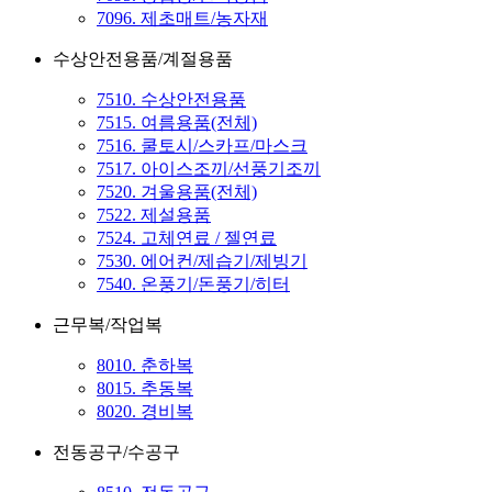
7096. 제초매트/농자재
수상안전용품/계절용품
7510. 수상안전용품
7515. 여름용품(전체)
7516. 쿨토시/스카프/마스크
7517. 아이스조끼/선풍기조끼
7520. 겨울용품(전체)
7522. 제설용품
7524. 고체연료 / 젤연료
7530. 에어컨/제습기/제빙기
7540. 온풍기/돈풍기/히터
근무복/작업복
8010. 춘하복
8015. 추동복
8020. 경비복
전동공구/수공구