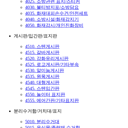
4025. 소방관련 표지/스티커
4030. 불티방지포/소방담요
4035. 화재대피손수건/안전세트
4040. 소방시설/화재감지기
4050. 화재감시/개인진화장비
게시판/입간판/표지판
4510. 스텐게시판
4515. 갈바게시판
4520. 강화유리게시판
4525. 로고게시판/기타부속
4530. 알미늄게시판
4535. 원목게시판
4540. 대형게시판
4545. 스텐입간판
4550. 놀이터 표지판
4555. 에어간판/기타표지판
분리수거함/거치대/표지
5010. 분리수거대
5015. 음식물/종량제 수거함