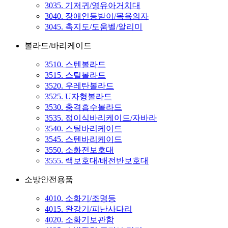
3035. 기저귀/영유아거치대
3040. 장애인등받이/목욕의자
3045. 촉지도/도움벨/알리미
볼라드/바리케이드
3510. 스텐볼라드
3515. 스틸볼라드
3520. 우레탄볼라드
3525. U자형볼라드
3530. 충격흡수볼라드
3535. 접이식바리케이드/자바라
3540. 스틸바리케이드
3545. 스텐바리케이드
3550. 소화전보호대
3555. 랙보호대/배전반보호대
소방안전용품
4010. 소화기/조명등
4015. 완강기/피난사다리
4020. 소화기보관함