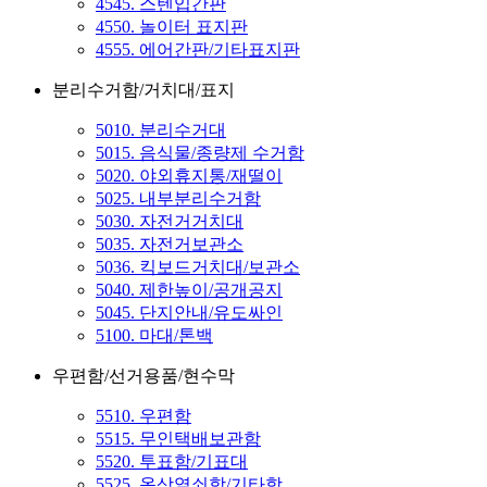
4545. 스텐입간판
4550. 놀이터 표지판
4555. 에어간판/기타표지판
분리수거함/거치대/표지
5010. 분리수거대
5015. 음식물/종량제 수거함
5020. 야외휴지통/재떨이
5025. 내부분리수거함
5030. 자전거거치대
5035. 자전거보관소
5036. 킥보드거치대/보관소
5040. 제한높이/공개공지
5045. 단지안내/유도싸인
5100. 마대/톤백
우편함/선거용품/현수막
5510. 우편함
5515. 무인택배보관함
5520. 투표함/기표대
5525. 옥상열쇠함/기타함