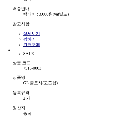
배송안내
택배비 : 3,000원(vat별도)
참고사항
상세보기
찜하기
간편구매
SALE
상품 코드
7515-0003
상품명
GL 쿨토시(고급형)
등록규격
2 개
원산지
중국