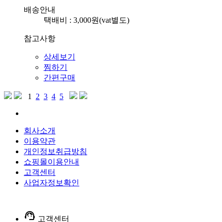
배송안내
택배비 : 3,000원(vat별도)
참고사항
상세보기
찜하기
간편구매
1
2
3
4
5
회사소개
이용약관
개인정보취급방침
쇼핑몰이용안내
고객센터
사업자정보확인
support_agent
고객센터