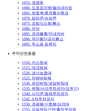
1055. 경광등
1060. 도로표지병/델리네이트
1065. 방호벽/충격흡수탱크
1070. 칼라콘/슈퍼콘
1075. 조립식드럼/휀스
1080. 자석
1085. 경계블록/안내커버
1090. 무단횡단금지휀스
1095. 무소음 트렌치
주차안전용품
1510. 카스토퍼
1515. 데크범퍼
1520. 코너보호대
1525. 차량버팀목
1530. 유압받침/코일받침대
1535. 원형/사각주차금지(오뚜기)
1540. 사각콘/철재주차금지
1545. A자주차금지
1550. 경광봉/신호봉/삼각대
1555. 요일제입간판/출차주의등