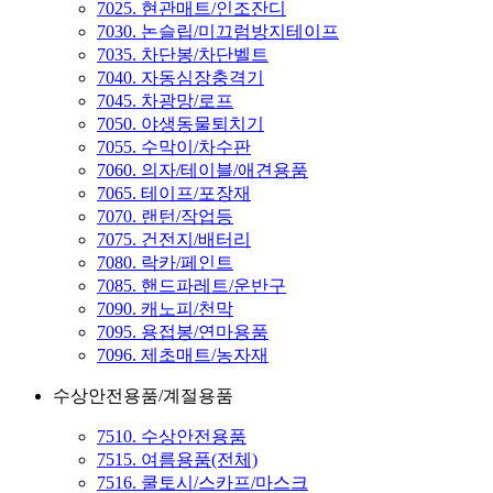
7025. 현관매트/인조잔디
7030. 논슬립/미끄럼방지테이프
7035. 차단봉/차단벨트
7040. 자동심장충격기
7045. 차광망/로프
7050. 야생동물퇴치기
7055. 수막이/차수판
7060. 의자/테이블/애견용품
7065. 테이프/포장재
7070. 랜턴/작업등
7075. 건전지/배터리
7080. 락카/페인트
7085. 핸드파레트/운반구
7090. 캐노피/천막
7095. 용접봉/연마용품
7096. 제초매트/농자재
수상안전용품/계절용품
7510. 수상안전용품
7515. 여름용품(전체)
7516. 쿨토시/스카프/마스크