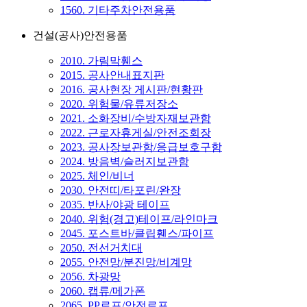
1560. 기타주차안전용품
건설(공사)안전용품
2010. 가림막휀스
2015. 공사안내표지판
2016. 공사현장 게시판/현황판
2020. 위험물/유류저장소
2021. 소화장비/수방자재보관함
2022. 근로자휴게실/안전조회장
2023. 공사장보관함/응급보호구함
2024. 방음벽/슬러지보관함
2025. 체인/비너
2030. 안전띠/타포린/완장
2035. 반사/야광 테이프
2040. 위험(경고)테이프/라인마크
2045. 포스트바/클립휀스/파이프
2050. 전선거치대
2055. 안전망/분진망/비계망
2056. 차광망
2060. 캡류/메가폰
2065. PP로프/안전로프