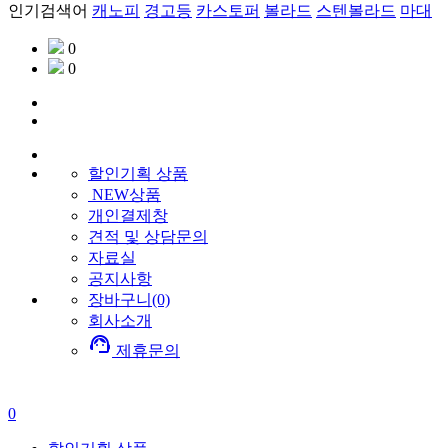
인기검색어
캐노피
경고등
카스토퍼
볼라드
스텐볼라드
마대
0
0
할인기획
상품
NEW상품
개인결제창
견적 및 상담문의
자료실
공지사항
장바구니(0)
회사소개
support_agent
제휴문의
0