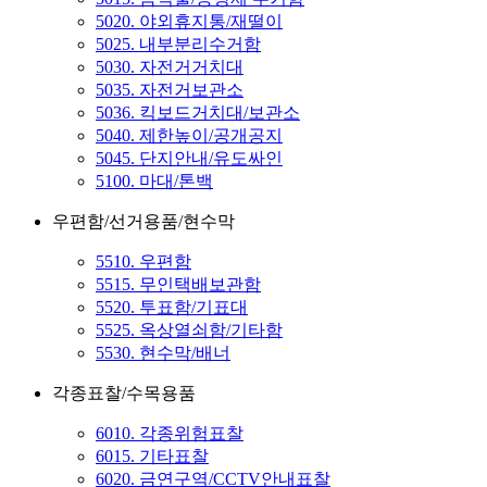
5020. 야외휴지통/재떨이
5025. 내부분리수거함
5030. 자전거거치대
5035. 자전거보관소
5036. 킥보드거치대/보관소
5040. 제한높이/공개공지
5045. 단지안내/유도싸인
5100. 마대/톤백
우편함/선거용품/현수막
5510. 우편함
5515. 무인택배보관함
5520. 투표함/기표대
5525. 옥상열쇠함/기타함
5530. 현수막/배너
각종표찰/수목용품
6010. 각종위험표찰
6015. 기타표찰
6020. 금연구역/CCTV안내표찰