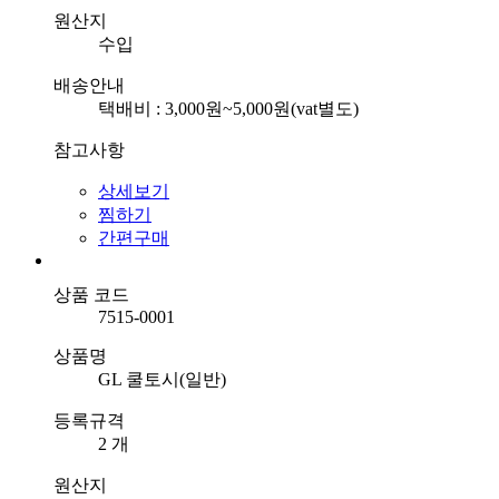
원산지
수입
배송안내
택배비 : 3,000원~5,000원(vat별도)
참고사항
상세보기
찜하기
간편구매
상품 코드
7515-0001
상품명
GL 쿨토시(일반)
등록규격
2 개
원산지