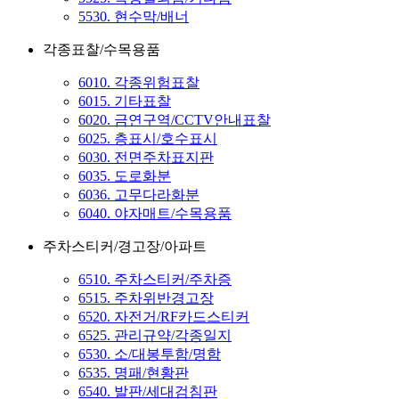
5530. 현수막/배너
각종표찰/수목용품
6010. 각종위험표찰
6015. 기타표찰
6020. 금연구역/CCTV안내표찰
6025. 층표시/호수표시
6030. 전면주차표지판
6035. 도로화분
6036. 고무다라화분
6040. 야자매트/수목용품
주차스티커/경고장/아파트
6510. 주차스티커/주차증
6515. 주차위반경고장
6520. 자전거/RF카드스티커
6525. 관리규약/각종일지
6530. 소/대봉투함/명함
6535. 명패/현황판
6540. 발판/세대검침판