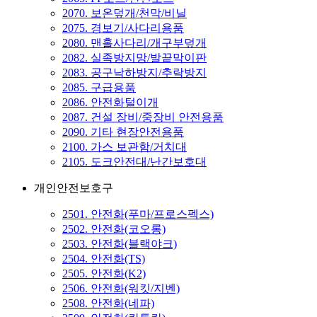
2070. 보온덮개/천막/비닐
2075. 경보기/사다리용품
2080. 맨홀사다리/개구부덮개
2082. 실족방지망/발끝막이판
2083. 공구낙하방지/추락방지
2085. 구급용품
2086. 안전화털이개
2087. 건설 장비/중장비 안전용품
2090. 기타 현장안전용품
2100. 가스 보관함/거치대
2105. 도크안전대/난간보호대
개인안전보호구
2501. 안전화(푸마/프로스펙스)
2502. 안전화(코오롱)
2503. 안전화(블랙야크)
2504. 안전화(TS)
2505. 안전화(K2)
2506. 안전화(워킷/지벤)
2508. 안전화(네파)