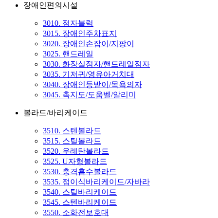
장애인편의시설
3010. 점자블럭
3015. 장애인주차표지
3020. 장애인손잡이/지팡이
3025. 핸드레일
3030. 화장실점자/핸드레일점자
3035. 기저귀/영유아거치대
3040. 장애인등받이/목욕의자
3045. 촉지도/도움벨/알리미
볼라드/바리케이드
3510. 스텐볼라드
3515. 스틸볼라드
3520. 우레탄볼라드
3525. U자형볼라드
3530. 충격흡수볼라드
3535. 접이식바리케이드/자바라
3540. 스틸바리케이드
3545. 스텐바리케이드
3550. 소화전보호대