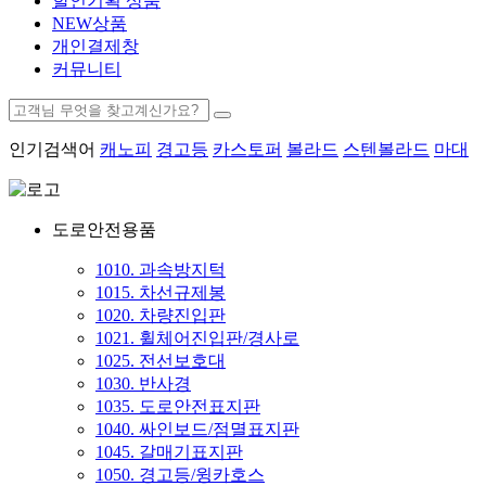
할인기획 상품
NEW상품
개인결제창
커뮤니티
인기검색어
캐노피
경고등
카스토퍼
볼라드
스텐볼라드
마대
도로안전용품
1010. 과속방지턱
1015. 차선규제봉
1020. 차량진입판
1021. 휠체어진입판/경사로
1025. 전선보호대
1030. 반사경
1035. 도로안전표지판
1040. 싸인보드/점멸표지판
1045. 갈매기표지판
1050. 경고등/윙카호스