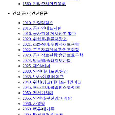
1560. 기타주차안전용품
건설(공사)안전용품
2010. 가림막휀스
2015. 공사안내표지판
2016. 공사현장 게시판/현황판
2020. 위험물/유류저장소
2021. 소화장비/수방자재보관함
2022. 근로자휴게실/안전조회장
2023. 공사장보관함/응급보호구함
2024. 방음벽/슬러지보관함
2025. 체인/비너
2030. 안전띠/타포린/완장
2035. 반사/야광 테이프
2040. 위험(경고)테이프/라인마크
2045. 포스트바/클립휀스/파이프
2050. 전선거치대
2055. 안전망/분진망/비계망
2056. 차광망
2060. 캡류/메가폰
2065. PP로프/안전로프