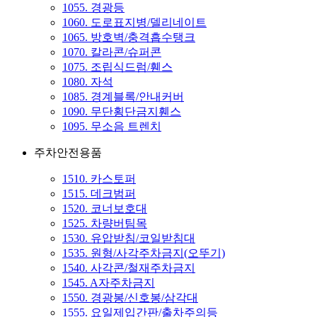
1055. 경광등
1060. 도로표지병/델리네이트
1065. 방호벽/충격흡수탱크
1070. 칼라콘/슈퍼콘
1075. 조립식드럼/휀스
1080. 자석
1085. 경계블록/안내커버
1090. 무단횡단금지휀스
1095. 무소음 트렌치
주차안전용품
1510. 카스토퍼
1515. 데크범퍼
1520. 코너보호대
1525. 차량버팀목
1530. 유압받침/코일받침대
1535. 원형/사각주차금지(오뚜기)
1540. 사각콘/철재주차금지
1545. A자주차금지
1550. 경광봉/신호봉/삼각대
1555. 요일제입간판/출차주의등