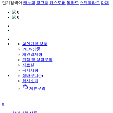
인기검색어
캐노피
경고등
카스토퍼
볼라드
스텐볼라드
마대
0
0
할인기획
상품
NEW상품
개인결제창
견적 및 상담문의
자료실
공지사항
장바구니(0)
회사소개
support_agent
제휴문의
0