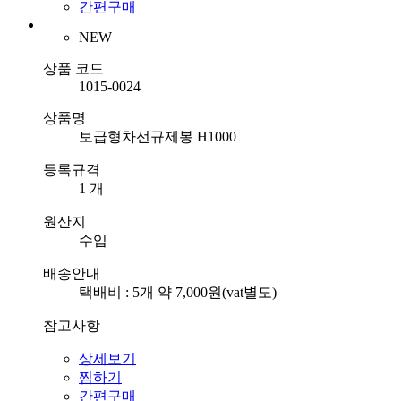
간편구매
NEW
상품 코드
1015-0024
상품명
보급형차선규제봉 H1000
등록규격
1 개
원산지
수입
배송안내
택배비 : 5개 약 7,000원(vat별도)
참고사항
상세보기
찜하기
간편구매