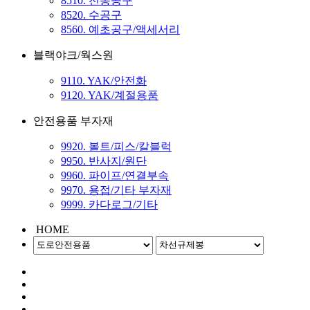
8510. 전동공구
8520. 수공구
8560. 예초공구/액세서리
블랙야크/웍스원
9110. YAK/안전화
9120. YAK/계절용품
안전용품 부자재
9920. 볼트/피스/칼블럭
9950. 반사지/원단
9960. 파이프/연결부속
9970. 용접/기타 부자재
9999. 카다로그/기타
HOME