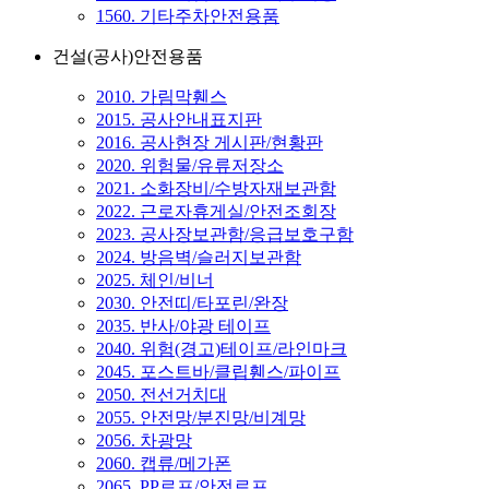
1560. 기타주차안전용품
건설(공사)안전용품
2010. 가림막휀스
2015. 공사안내표지판
2016. 공사현장 게시판/현황판
2020. 위험물/유류저장소
2021. 소화장비/수방자재보관함
2022. 근로자휴게실/안전조회장
2023. 공사장보관함/응급보호구함
2024. 방음벽/슬러지보관함
2025. 체인/비너
2030. 안전띠/타포린/완장
2035. 반사/야광 테이프
2040. 위험(경고)테이프/라인마크
2045. 포스트바/클립휀스/파이프
2050. 전선거치대
2055. 안전망/분진망/비계망
2056. 차광망
2060. 캡류/메가폰
2065. PP로프/안전로프