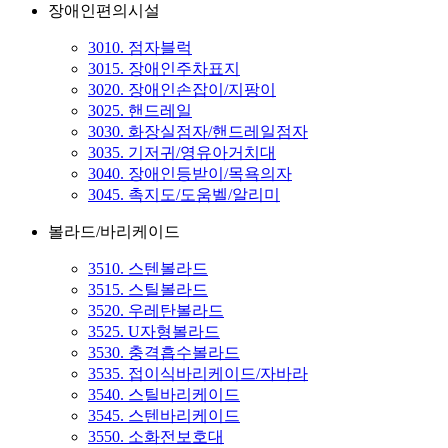
장애인편의시설
3010. 점자블럭
3015. 장애인주차표지
3020. 장애인손잡이/지팡이
3025. 핸드레일
3030. 화장실점자/핸드레일점자
3035. 기저귀/영유아거치대
3040. 장애인등받이/목욕의자
3045. 촉지도/도움벨/알리미
볼라드/바리케이드
3510. 스텐볼라드
3515. 스틸볼라드
3520. 우레탄볼라드
3525. U자형볼라드
3530. 충격흡수볼라드
3535. 접이식바리케이드/자바라
3540. 스틸바리케이드
3545. 스텐바리케이드
3550. 소화전보호대