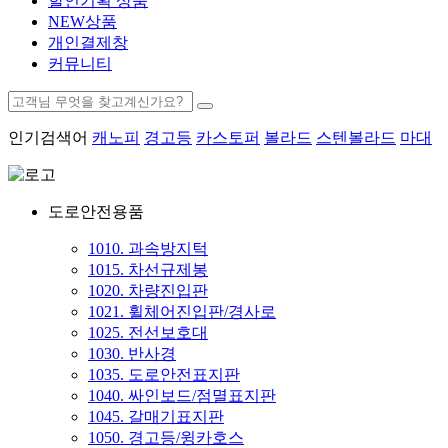
할인기획 상품
NEW상품
개인결제창
커뮤니티
인기검색어
캐노피
경고등
카스토퍼
볼라드
스텐볼라드
마대
도로안전용품
1010. 과속방지턱
1015. 차선규제봉
1020. 차량진입판
1021. 휠체어진입판/경사로
1025. 전선보호대
1030. 반사경
1035. 도로안전표지판
1040. 싸인보드/점멸표지판
1045. 갈매기표지판
1050. 경고등/윙카호스