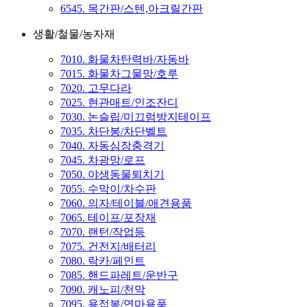
6545. 목간판/스텐,아크릴간판
생활/철물/농자재
7010. 화물차탄력바/자동바
7015. 화물차그물망/호루
7020. 고무다라
7025. 현관매트/인조잔디
7030. 논슬립/미끄럼방지테이프
7035. 차단봉/차단벨트
7040. 자동심장충격기
7045. 차광망/로프
7050. 야생동물퇴치기
7055. 수막이/차수판
7060. 의자/테이블/애견용품
7065. 테이프/포장재
7070. 랜턴/작업등
7075. 건전지/배터리
7080. 락카/페인트
7085. 핸드파레트/운반구
7090. 캐노피/천막
7095. 용접봉/연마용품