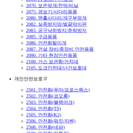
2070. 보온덮개/천막/비닐
2075. 경보기/사다리용품
2080. 맨홀사다리/개구부덮개
2082. 실족방지망/발끝막이판
2083. 공구낙하방지/추락방지
2085. 구급용품
2086. 안전화털이개
2087. 건설 장비/중장비 안전용품
2090. 기타 현장안전용품
2100. 가스 보관함/거치대
2105. 도크안전대/난간보호대
개인안전보호구
2501. 안전화(푸마/프로스펙스)
2502. 안전화(코오롱)
2503. 안전화(블랙야크)
2504. 안전화(TS)
2505. 안전화(K2)
2506. 안전화(워킷/지벤)
2508. 안전화(네파)