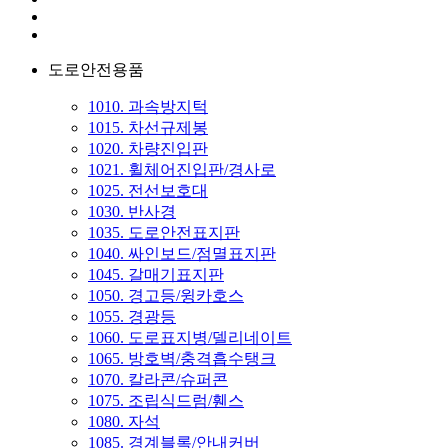
도로안전용품
1010. 과속방지턱
1015. 차선규제봉
1020. 차량진입판
1021. 휠체어진입판/경사로
1025. 전선보호대
1030. 반사경
1035. 도로안전표지판
1040. 싸인보드/점멸표지판
1045. 갈매기표지판
1050. 경고등/윙카호스
1055. 경광등
1060. 도로표지병/델리네이트
1065. 방호벽/충격흡수탱크
1070. 칼라콘/슈퍼콘
1075. 조립식드럼/휀스
1080. 자석
1085. 경계블록/안내커버