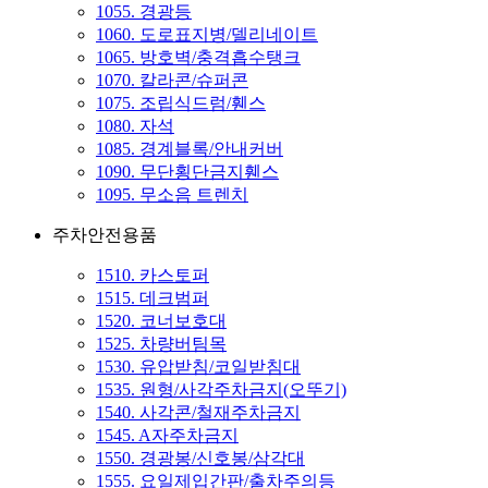
1055. 경광등
1060. 도로표지병/델리네이트
1065. 방호벽/충격흡수탱크
1070. 칼라콘/슈퍼콘
1075. 조립식드럼/휀스
1080. 자석
1085. 경계블록/안내커버
1090. 무단횡단금지휀스
1095. 무소음 트렌치
주차안전용품
1510. 카스토퍼
1515. 데크범퍼
1520. 코너보호대
1525. 차량버팀목
1530. 유압받침/코일받침대
1535. 원형/사각주차금지(오뚜기)
1540. 사각콘/철재주차금지
1545. A자주차금지
1550. 경광봉/신호봉/삼각대
1555. 요일제입간판/출차주의등