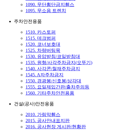
1090. 무단횡단금지휀스
1095. 무소음 트렌치
주차안전용품
1510. 카스토퍼
1515. 데크범퍼
1520. 코너보호대
1525. 차량버팀목
1530. 유압받침/코일받침대
1535. 원형/사각주차금지(오뚜기)
1540. 사각콘/철재주차금지
1545. A자주차금지
1550. 경광봉/신호봉/삼각대
1555. 요일제입간판/출차주의등
1560. 기타주차안전용품
건설(공사)안전용품
2010. 가림막휀스
2015. 공사안내표지판
2016. 공사현장 게시판/현황판