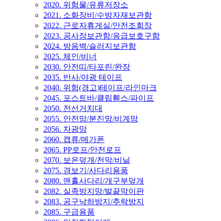
2020. 위험물/유류저장소
2021. 소화장비/수방자재보관함
2022. 근로자휴게실/안전조회장
2023. 공사장보관함/응급보호구함
2024. 방음벽/슬러지보관함
2025. 체인/비너
2030. 안전띠/타포린/완장
2035. 반사/야광 테이프
2040. 위험(경고)테이프/라인마크
2045. 포스트바/클립휀스/파이프
2050. 전선거치대
2055. 안전망/분진망/비계망
2056. 차광망
2060. 캡류/메가폰
2065. PP로프/안전로프
2070. 보온덮개/천막/비닐
2075. 경보기/사다리용품
2080. 맨홀사다리/개구부덮개
2082. 실족방지망/발끝막이판
2083. 공구낙하방지/추락방지
2085. 구급용품