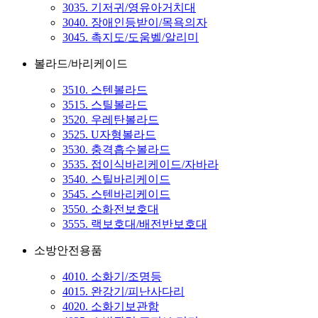
3035. 기저귀/영유아거치대
3040. 장애인등받이/목욕의자
3045. 촉지도/도움벨/알리미
볼라드/바리케이드
3510. 스텐볼라드
3515. 스틸볼라드
3520. 우레탄볼라드
3525. U자형볼라드
3530. 충격흡수볼라드
3535. 접이식바리케이드/자바라
3540. 스틸바리케이드
3545. 스텐바리케이드
3550. 소화전보호대
3555. 랙보호대/배전반보호대
소방안전용품
4010. 소화기/조명등
4015. 완강기/피난사다리
4020. 소화기보관함