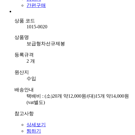
간편구매
상품 코드
1015-0020
상품명
보급형차선규제봉
등록규격
2 개
원산지
수입
배송안내
택배비 : (소)20개 약12,000원/(대)15개 약14,000원
(vat별도)
참고사항
상세보기
찜하기