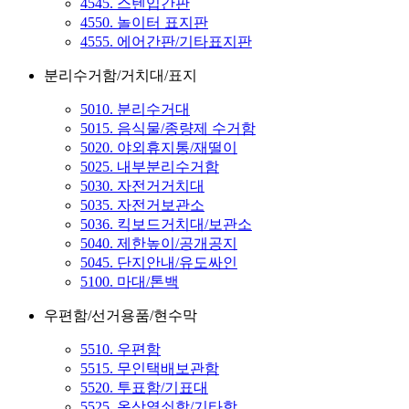
4545. 스텐입간판
4550. 놀이터 표지판
4555. 에어간판/기타표지판
분리수거함/거치대/표지
5010. 분리수거대
5015. 음식물/종량제 수거함
5020. 야외휴지통/재떨이
5025. 내부분리수거함
5030. 자전거거치대
5035. 자전거보관소
5036. 킥보드거치대/보관소
5040. 제한높이/공개공지
5045. 단지안내/유도싸인
5100. 마대/톤백
우편함/선거용품/현수막
5510. 우편함
5515. 무인택배보관함
5520. 투표함/기표대
5525. 옥상열쇠함/기타함