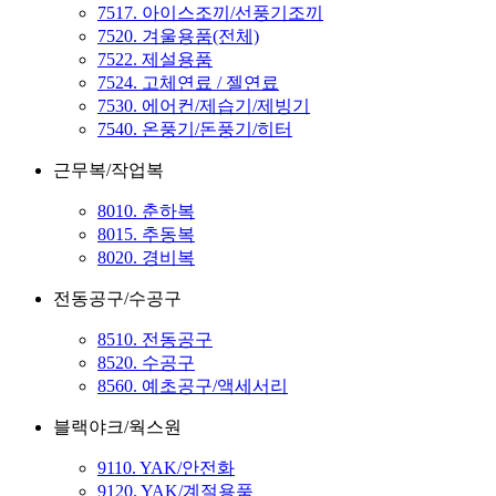
7517. 아이스조끼/선풍기조끼
7520. 겨울용품(전체)
7522. 제설용품
7524. 고체연료 / 젤연료
7530. 에어컨/제습기/제빙기
7540. 온풍기/돈풍기/히터
근무복/작업복
8010. 춘하복
8015. 추동복
8020. 경비복
전동공구/수공구
8510. 전동공구
8520. 수공구
8560. 예초공구/액세서리
블랙야크/웍스원
9110. YAK/안전화
9120. YAK/계절용품