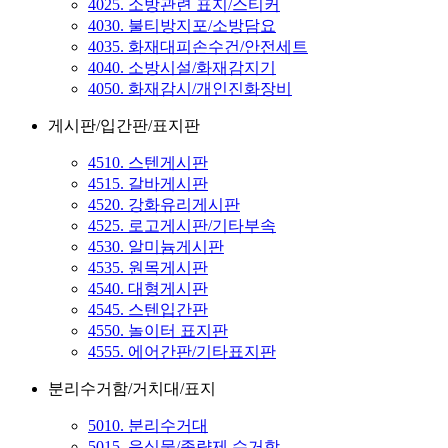
4025. 소방관련 표지/스티커
4030. 불티방지포/소방담요
4035. 화재대피손수건/안전세트
4040. 소방시설/화재감지기
4050. 화재감시/개인진화장비
게시판/입간판/표지판
4510. 스텐게시판
4515. 갈바게시판
4520. 강화유리게시판
4525. 로고게시판/기타부속
4530. 알미늄게시판
4535. 원목게시판
4540. 대형게시판
4545. 스텐입간판
4550. 놀이터 표지판
4555. 에어간판/기타표지판
분리수거함/거치대/표지
5010. 분리수거대
5015. 음식물/종량제 수거함