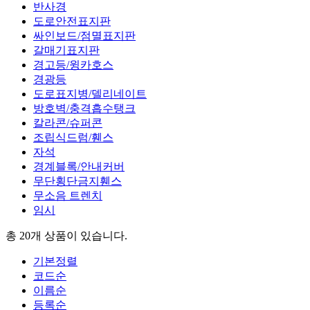
반사경
도로안전표지판
싸인보드/점멸표지판
갈매기표지판
경고등/윙카호스
경광등
도로표지병/델리네이트
방호벽/충격흡수탱크
칼라콘/슈퍼콘
조립식드럼/휀스
자석
경계블록/안내커버
무단횡단금지휀스
무소음 트렌치
임시
총 20개
상품이 있습니다.
기본정렬
코드순
이름순
등록순