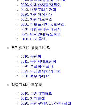
5020. 야외휴지통/재떨이
5025. 내부분리수거함
5030. 자전거거치대
5035. 자전거보관소
5036. 킥보드거치대/보관소
5040. 제한높이/공개공지
5045. 단지안내/유도싸인
5100. 마대/톤백
우편함/선거용품/현수막
5510. 우편함
5515. 무인택배보관함
5520. 투표함/기표대
5525. 옥상열쇠함/기타함
5530. 현수막/배너
각종표찰/수목용품
6010. 각종위험표찰
6015. 기타표찰
6020. 금연구역/CCTV안내표찰