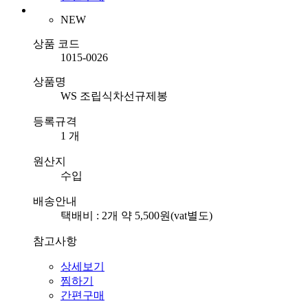
NEW
상품 코드
1015-0026
상품명
WS 조립식차선규제봉
등록규격
1 개
원산지
수입
배송안내
택배비 : 2개 약 5,500원(vat별도)
참고사항
상세보기
찜하기
간편구매