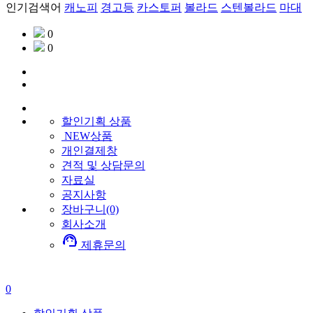
인기검색어
캐노피
경고등
카스토퍼
볼라드
스텐볼라드
마대
0
0
할인기획
상품
NEW상품
개인결제창
견적 및 상담문의
자료실
공지사항
장바구니(0)
회사소개
support_agent
제휴문의
0