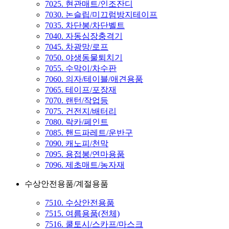
7025. 현관매트/인조잔디
7030. 논슬립/미끄럼방지테이프
7035. 차단봉/차단벨트
7040. 자동심장충격기
7045. 차광망/로프
7050. 야생동물퇴치기
7055. 수막이/차수판
7060. 의자/테이블/애견용품
7065. 테이프/포장재
7070. 랜턴/작업등
7075. 건전지/배터리
7080. 락카/페인트
7085. 핸드파레트/운반구
7090. 캐노피/천막
7095. 용접봉/연마용품
7096. 제초매트/농자재
수상안전용품/계절용품
7510. 수상안전용품
7515. 여름용품(전체)
7516. 쿨토시/스카프/마스크