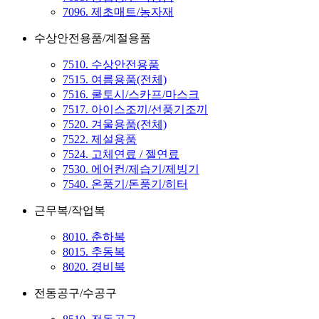
7096. 제초매트/농자재
수상안전용품/계절용품
7510. 수상안전용품
7515. 여름용품(전체)
7516. 쿨토시/스카프/마스크
7517. 아이스조끼/선풍기조끼
7520. 겨울용품(전체)
7522. 제설용품
7524. 고체연료 / 젤연료
7530. 에어컨/제습기/제빙기
7540. 온풍기/돈풍기/히터
근무복/작업복
8010. 춘하복
8015. 추동복
8020. 경비복
전동공구/수공구