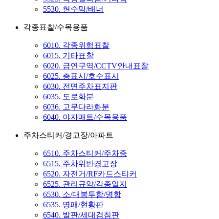
5530. 현수막/배너
각종표찰/수목용품
6010. 각종위험표찰
6015. 기타표찰
6020. 금연구역/CCTV안내표찰
6025. 층표시/호수표시
6030. 전면주차표지판
6035. 도로화분
6036. 고무다라화분
6040. 야자매트/수목용품
주차스티커/경고장/아파트
6510. 주차스티커/주차증
6515. 주차위반경고장
6520. 자전거/RF카드스티커
6525. 관리규약/각종일지
6530. 소/대봉투함/명함
6535. 명패/현황판
6540. 발판/세대검침판