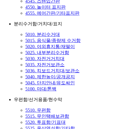
4545. 스텐입간판
4550. 놀이터 표지판
4555. 에어간판/기타표지판
분리수거함/거치대/표지
5010. 분리수거대
5015. 음식물/종량제 수거함
5020. 야외휴지통/재떨이
5025. 내부분리수거함
5030. 자전거거치대
5035. 자전거보관소
5036. 킥보드거치대/보관소
5040. 제한높이/공개공지
5045. 단지안내/유도싸인
5100. 마대/톤백
우편함/선거용품/현수막
5510. 우편함
5515. 무인택배보관함
5520. 투표함/기표대
5525. 옥상열쇠함/기타함