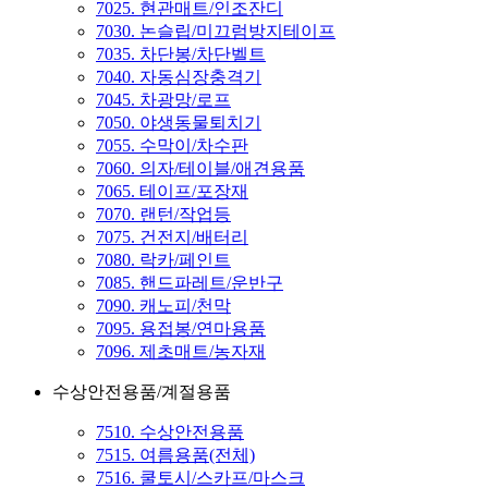
7025. 현관매트/인조잔디
7030. 논슬립/미끄럼방지테이프
7035. 차단봉/차단벨트
7040. 자동심장충격기
7045. 차광망/로프
7050. 야생동물퇴치기
7055. 수막이/차수판
7060. 의자/테이블/애견용품
7065. 테이프/포장재
7070. 랜턴/작업등
7075. 건전지/배터리
7080. 락카/페인트
7085. 핸드파레트/운반구
7090. 캐노피/천막
7095. 용접봉/연마용품
7096. 제초매트/농자재
수상안전용품/계절용품
7510. 수상안전용품
7515. 여름용품(전체)
7516. 쿨토시/스카프/마스크