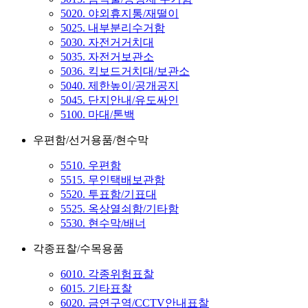
5020. 야외휴지통/재떨이
5025. 내부분리수거함
5030. 자전거거치대
5035. 자전거보관소
5036. 킥보드거치대/보관소
5040. 제한높이/공개공지
5045. 단지안내/유도싸인
5100. 마대/톤백
우편함/선거용품/현수막
5510. 우편함
5515. 무인택배보관함
5520. 투표함/기표대
5525. 옥상열쇠함/기타함
5530. 현수막/배너
각종표찰/수목용품
6010. 각종위험표찰
6015. 기타표찰
6020. 금연구역/CCTV안내표찰