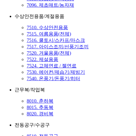
7096. 제초매트/농자재
수상안전용품/계절용품
7510. 수상안전용품
7515. 여름용품(전체)
7516. 쿨토시/스카프/마스크
7517. 아이스조끼/선풍기조끼
7520. 겨울용품(전체)
7522. 제설용품
7524. 고체연료 / 젤연료
7530. 에어컨/제습기/제빙기
7540. 온풍기/돈풍기/히터
근무복/작업복
8010. 춘하복
8015. 추동복
8020. 경비복
전동공구/수공구