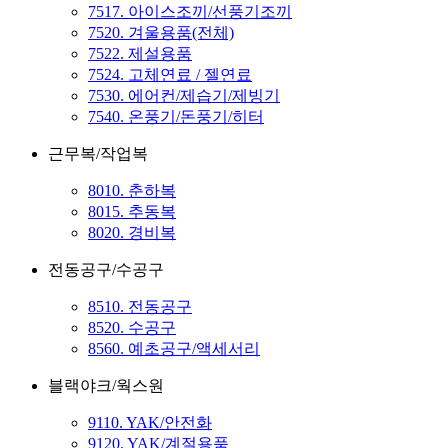
7517. 아이스조끼/선풍기조끼
7520. 겨울용품(전체)
7522. 제설용품
7524. 고체연료 / 젤연료
7530. 에어컨/제습기/제빙기
7540. 온풍기/돈풍기/히터
근무복/작업복
8010. 춘하복
8015. 추동복
8020. 경비복
전동공구/수공구
8510. 전동공구
8520. 수공구
8560. 예초공구/액세서리
블랙야크/웍스원
9110. YAK/안전화
9120. YAK/계절용품