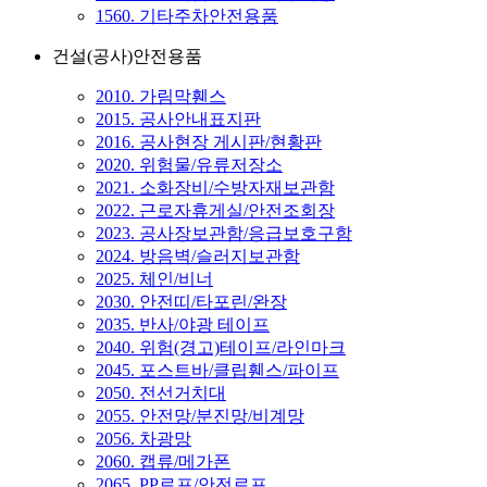
1560. 기타주차안전용품
건설(공사)안전용품
2010. 가림막휀스
2015. 공사안내표지판
2016. 공사현장 게시판/현황판
2020. 위험물/유류저장소
2021. 소화장비/수방자재보관함
2022. 근로자휴게실/안전조회장
2023. 공사장보관함/응급보호구함
2024. 방음벽/슬러지보관함
2025. 체인/비너
2030. 안전띠/타포린/완장
2035. 반사/야광 테이프
2040. 위험(경고)테이프/라인마크
2045. 포스트바/클립휀스/파이프
2050. 전선거치대
2055. 안전망/분진망/비계망
2056. 차광망
2060. 캡류/메가폰
2065. PP로프/안전로프