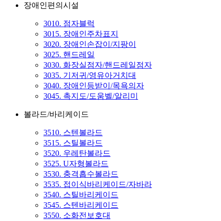
장애인편의시설
3010. 점자블럭
3015. 장애인주차표지
3020. 장애인손잡이/지팡이
3025. 핸드레일
3030. 화장실점자/핸드레일점자
3035. 기저귀/영유아거치대
3040. 장애인등받이/목욕의자
3045. 촉지도/도움벨/알리미
볼라드/바리케이드
3510. 스텐볼라드
3515. 스틸볼라드
3520. 우레탄볼라드
3525. U자형볼라드
3530. 충격흡수볼라드
3535. 접이식바리케이드/자바라
3540. 스틸바리케이드
3545. 스텐바리케이드
3550. 소화전보호대