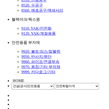
8510. 전동공구
8520. 수공구
8560. 예초공구/액세서리
블랙야크/웍스원
9110. YAK/안전화
9120. YAK/계절용품
안전용품 부자재
9920. 볼트/피스/칼블럭
9950. 반사지/원단
9960. 파이프/연결부속
9970. 용접/기타 부자재
9999. 카다로그/기타
HOME