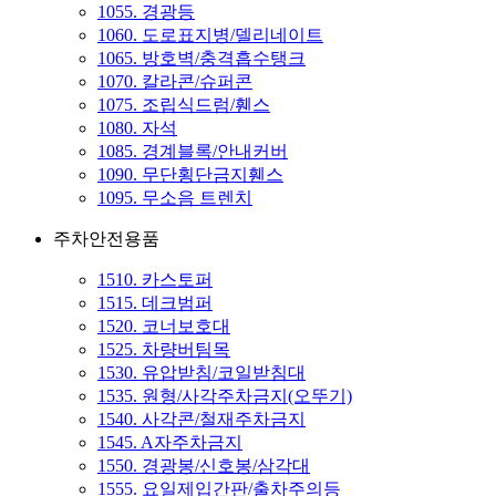
1055. 경광등
1060. 도로표지병/델리네이트
1065. 방호벽/충격흡수탱크
1070. 칼라콘/슈퍼콘
1075. 조립식드럼/휀스
1080. 자석
1085. 경계블록/안내커버
1090. 무단횡단금지휀스
1095. 무소음 트렌치
주차안전용품
1510. 카스토퍼
1515. 데크범퍼
1520. 코너보호대
1525. 차량버팀목
1530. 유압받침/코일받침대
1535. 원형/사각주차금지(오뚜기)
1540. 사각콘/철재주차금지
1545. A자주차금지
1550. 경광봉/신호봉/삼각대
1555. 요일제입간판/출차주의등