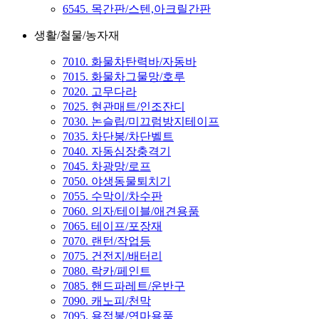
6545. 목간판/스텐,아크릴간판
생활/철물/농자재
7010. 화물차탄력바/자동바
7015. 화물차그물망/호루
7020. 고무다라
7025. 현관매트/인조잔디
7030. 논슬립/미끄럼방지테이프
7035. 차단봉/차단벨트
7040. 자동심장충격기
7045. 차광망/로프
7050. 야생동물퇴치기
7055. 수막이/차수판
7060. 의자/테이블/애견용품
7065. 테이프/포장재
7070. 랜턴/작업등
7075. 건전지/배터리
7080. 락카/페인트
7085. 핸드파레트/운반구
7090. 캐노피/천막
7095. 용접봉/연마용품