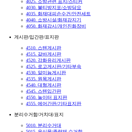
4025. 소방관련 표지/스티커
4030. 불티방지포/소방담요
4035. 화재대피손수건/안전세트
4040. 소방시설/화재감지기
4050. 화재감시/개인진화장비
게시판/입간판/표지판
4510. 스텐게시판
4515. 갈바게시판
4520. 강화유리게시판
4525. 로고게시판/기타부속
4530. 알미늄게시판
4535. 원목게시판
4540. 대형게시판
4545. 스텐입간판
4550. 놀이터 표지판
4555. 에어간판/기타표지판
분리수거함/거치대/표지
5010. 분리수거대
5015. 음식물/종량제 수거함