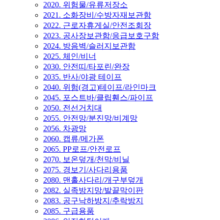
2020. 위험물/유류저장소
2021. 소화장비/수방자재보관함
2022. 근로자휴게실/안전조회장
2023. 공사장보관함/응급보호구함
2024. 방음벽/슬러지보관함
2025. 체인/비너
2030. 안전띠/타포린/완장
2035. 반사/야광 테이프
2040. 위험(경고)테이프/라인마크
2045. 포스트바/클립휀스/파이프
2050. 전선거치대
2055. 안전망/분진망/비계망
2056. 차광망
2060. 캡류/메가폰
2065. PP로프/안전로프
2070. 보온덮개/천막/비닐
2075. 경보기/사다리용품
2080. 맨홀사다리/개구부덮개
2082. 실족방지망/발끝막이판
2083. 공구낙하방지/추락방지
2085. 구급용품