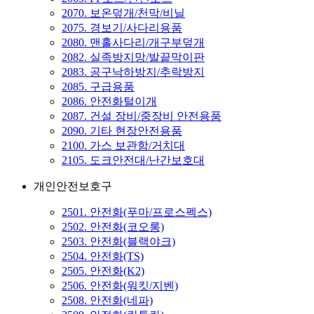
2070. 보온덮개/천막/비닐
2075. 경보기/사다리용품
2080. 맨홀사다리/개구부덮개
2082. 실족방지망/발끝막이판
2083. 공구낙하방지/추락방지
2085. 구급용품
2086. 안전화털이개
2087. 건설 장비/중장비 안전용품
2090. 기타 현장안전용품
2100. 가스 보관함/거치대
2105. 도크안전대/난간보호대
개인안전보호구
2501. 안전화(푸마/프로스펙스)
2502. 안전화(코오롱)
2503. 안전화(블랙야크)
2504. 안전화(TS)
2505. 안전화(K2)
2506. 안전화(워킷/지벤)
2508. 안전화(네파)