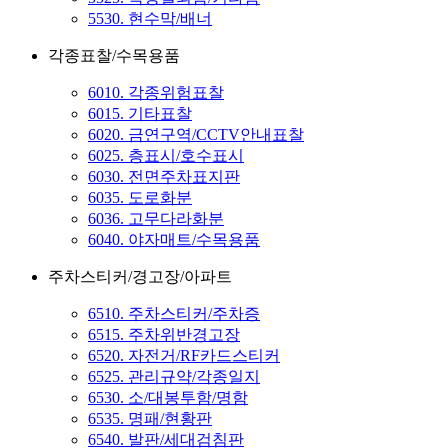
5530. 현수막/배너
각종표찰/수목용품
6010. 각종위험표찰
6015. 기타표찰
6020. 금연구역/CCTV안내표찰
6025. 층표시/호수표시
6030. 전면주차표지판
6035. 도로화분
6036. 고무다라화분
6040. 야자매트/수목용품
주차스티커/경고장/아파트
6510. 주차스티커/주차증
6515. 주차위반경고장
6520. 자전거/RF카드스티커
6525. 관리규약/각종일지
6530. 소/대봉투함/명함
6535. 명패/현황판
6540. 발판/세대검침판