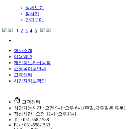
상세보기
찜하기
간편구매
1
2
3
4
5
회사소개
이용약관
개인정보취급방침
쇼핑몰이용안내
고객센터
사업자정보확인
support_agent
고객센터
상담가능시간 : 오전 9시~오후 6시 (주말,공휴일은 휴무)
점심시간 : 오전 12시~오후13시
Tel : 031-558-1588
Fax : 031-558-1533