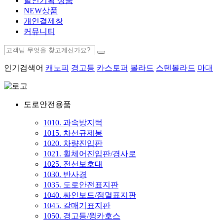
할인기획 상품
NEW상품
개인결제창
커뮤니티
인기검색어
캐노피
경고등
카스토퍼
볼라드
스텐볼라드
마대
도로안전용품
1010. 과속방지턱
1015. 차선규제봉
1020. 차량진입판
1021. 휠체어진입판/경사로
1025. 전선보호대
1030. 반사경
1035. 도로안전표지판
1040. 싸인보드/점멸표지판
1045. 갈매기표지판
1050. 경고등/윙카호스