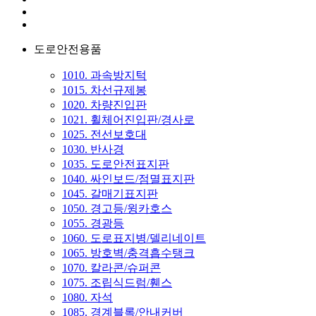
도로안전용품
1010. 과속방지턱
1015. 차선규제봉
1020. 차량진입판
1021. 휠체어진입판/경사로
1025. 전선보호대
1030. 반사경
1035. 도로안전표지판
1040. 싸인보드/점멸표지판
1045. 갈매기표지판
1050. 경고등/윙카호스
1055. 경광등
1060. 도로표지병/델리네이트
1065. 방호벽/충격흡수탱크
1070. 칼라콘/슈퍼콘
1075. 조립식드럼/휀스
1080. 자석
1085. 경계블록/안내커버