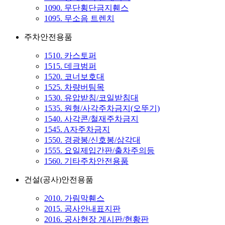
1090. 무단횡단금지휀스
1095. 무소음 트렌치
주차안전용품
1510. 카스토퍼
1515. 데크범퍼
1520. 코너보호대
1525. 차량버팀목
1530. 유압받침/코일받침대
1535. 원형/사각주차금지(오뚜기)
1540. 사각콘/철재주차금지
1545. A자주차금지
1550. 경광봉/신호봉/삼각대
1555. 요일제입간판/출차주의등
1560. 기타주차안전용품
건설(공사)안전용품
2010. 가림막휀스
2015. 공사안내표지판
2016. 공사현장 게시판/현황판