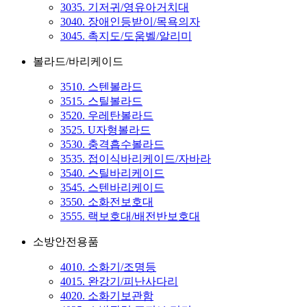
3035. 기저귀/영유아거치대
3040. 장애인등받이/목욕의자
3045. 촉지도/도움벨/알리미
볼라드/바리케이드
3510. 스텐볼라드
3515. 스틸볼라드
3520. 우레탄볼라드
3525. U자형볼라드
3530. 충격흡수볼라드
3535. 접이식바리케이드/자바라
3540. 스틸바리케이드
3545. 스텐바리케이드
3550. 소화전보호대
3555. 랙보호대/배전반보호대
소방안전용품
4010. 소화기/조명등
4015. 완강기/피난사다리
4020. 소화기보관함