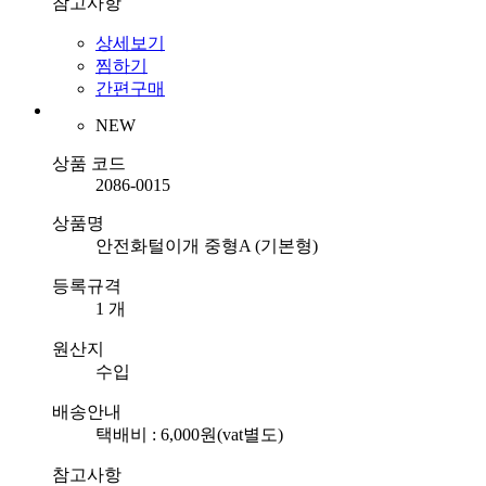
참고사항
상세보기
찜하기
간편구매
NEW
상품 코드
2086-0015
상품명
안전화털이개 중형A (기본형)
등록규격
1 개
원산지
수입
배송안내
택배비 : 6,000원(vat별도)
참고사항