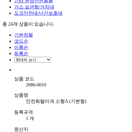
기타 현장안전용품
가스 보관함/거치대
도크안전대/난간보호대
총 24개
상품이 있습니다.
기본정렬
코드순
이름순
등록순
상품 코드
2086-0010
상품명
안전화털이개 소형A (기본형)
등록규격
1 개
원산지