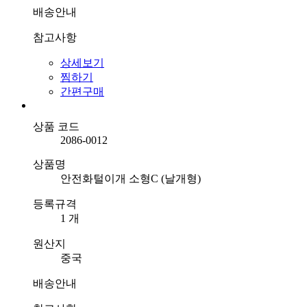
배송안내
참고사항
상세보기
찜하기
간편구매
상품 코드
2086-0012
상품명
안전화털이개 소형C (날개형)
등록규격
1 개
원산지
중국
배송안내