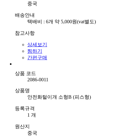
중국
배송안내
택배비 : 6개 약 5,000원(vat별도)
참고사항
상세보기
찜하기
간편구매
상품 코드
2086-0011
상품명
안전화털이개 소형B (피스형)
등록규격
1 개
원산지
중국