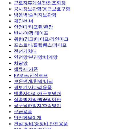
근로자휴게실/안전조회장
공사장보관함/응급보호구함
방음벽/슬러지보관함
체인/비너
안전띠/타포린/완장
반사/야광 테이프
위험(경고)테이프/라인마크
포스트바/클립휀스/파이프
전선거치대
안전망/분진망/비계망
차광망
캡류/메가폰
PP로프/안전로프
보온덮개/천막/비닐
경보기/사다리용품
맨홀사다리/개구부덮개
실족방지망/발끝막이판
공구낙하방지/추락방지
구급용품
안전화털이개
건설 장비/중장비 안전용품