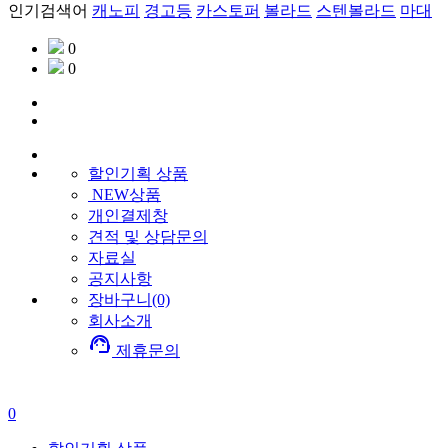
인기검색어
캐노피
경고등
카스토퍼
볼라드
스텐볼라드
마대
0
0
할인기획
상품
NEW상품
개인결제창
견적 및 상담문의
자료실
공지사항
장바구니(0)
회사소개
support_agent
제휴문의
0